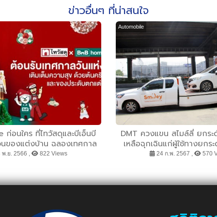
ข่าวอื่นๆ ที่น่าสนใจ
Automobile
 ก่อนใคร ที่ไทวัสดุและบีเอ็นบี
DMT ควงแขน สไมล์ลี่ ยกระด
บวนของแต่งบ้าน ฉลองเทศกาล
เหลือฉุกเฉินแก่ผู้ใช้ทางยกร
ข จัดเต็มความหลากหลายและ
 พ.ย. 2566 ,
822 Views
24 ก.พ. 2567 ,
570 
่วนลดสูงสุด 20%