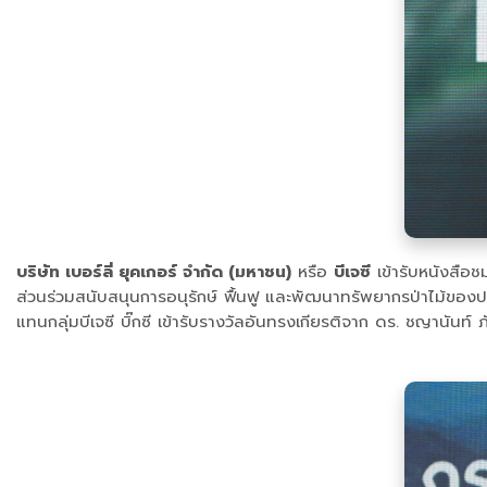
บริษัท เบอร์ลี่ ยุคเกอร์ จำกัด (มหาชน)
หรือ
บีเจซี
เข้ารับหนังสือ
ส่วนร่วมสนับสนุนการอนุรักษ์ ฟื้นฟู และพัฒนาทรัพยากรป่าไม้ของปร
แทนกลุ่มบีเจซี บิ๊กซี เข้ารับรางวัลอันทรงเกียรติจาก ดร. ชญานั