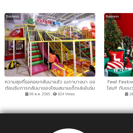
Business
Business
ความสุขที่รอคอยกลับมาแล้ว เมกาบางนา ขอ
Feel Festive
ต้อนรับการกลับมาของโซนสนามเด็กเล่นในร่ม
โฮม!! กับข
พร้อมปาร์ตี้สนุกกับร้านอาหารไนท์ไลฟ์ ที่เปิด
แห่งความสุ
06 พ.ค. 2565 ,
824 Views
18
บริการเต็มรูปแบบอีกครั้งแล้ววันนี้
ส