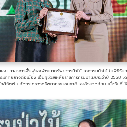
ชมเชย สาขาการฟื้นฟูและพัฒนาทรัพยากรป่าไม้ จากกรมป่าไม้ ในพิธีวั
ะเทศอย่างต่อเนื่อง เป็นผู้ช่วยเหลือราชการกรมป่าไม้ประจำปี 2568 โ
นท์ ภักดีจิตต์ ปลัดกระทรวงทรัพยากรธรรมชาติและสิ่งแวดล้อม เมื่อวั