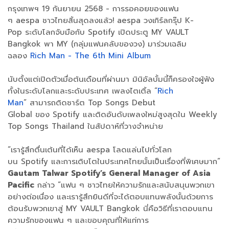
กรุงเทพฯ 19 กันยายน 2568 - การรอคอยของแฟน
ๆ aespa ชาวไทยสิ้นสุดลงแล้ว! aespa วงเกิร์ลกรุ๊ป K-
Pop ระดับโลกจับมือกับ Spotify เปิดประตู MY VAULT
Bangkok พา MY (กลุ่มแฟนคลับของวง) มาร่วมเฉลิม
ฉลอง
Rich Man - The 6th Mini Album
นับตั้งแต่เปิดตัวเมื่อต้นเดือนที่ผ่านมา มินิอัลบั้มนี้ก็ครองใจผู้ฟัง
ทั้งในระดับโลกและระดับประเทศ เพลงไตเติ้ล “
Rich
Man
” สามารถติดชาร์ต Top Songs Debut
Global ของ Spotify และติดอันดับเพลงใหม่สูงสุดใน Weekly
Top Songs Thailand ในสัปดาห์ที่วางจำหน่าย
“เรารู้สึกตื่นเต้นที่ได้เห็น aespa โลดแล่นไปทั่วโลก
บน Spotify และการเติบโตในประเทศไทยนั้นเป็นเรื่องที่พิเศษมาก”
Gautam Talwar Spotify’s General Manager of Asia
Pacific
กล่าว “แฟน ๆ ชาวไทยให้ความรักและสนับสนุนพวกเขา
อย่างต่อเนื่อง และเรารู้สึกยินดีที่จะได้ตอบแทนพลังนั้นด้วยการ
ต้อนรับพวกเขาสู่ MY VAULT Bangkok นี่คือวิธีที่เราตอบแทน
ความรักของแฟน ๆ และขอบคุณที่ให้แก่การ