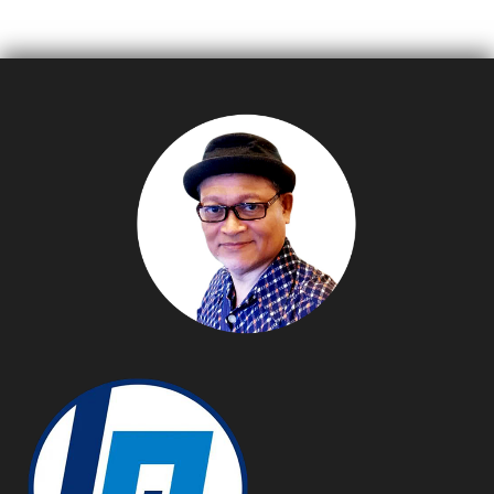
เทคโนโลยีเพื่อคงความสด
Trends สร้างกำไร” ผนึกเท
ใหม่ พร้อมเผยโฉมโชว์รูมแห่ง
รนด์ใหม่สร้างกำไรอย่าง
แรกในไทย สะท้อนนิยาม
ยั่งยืน
The Art of Ease