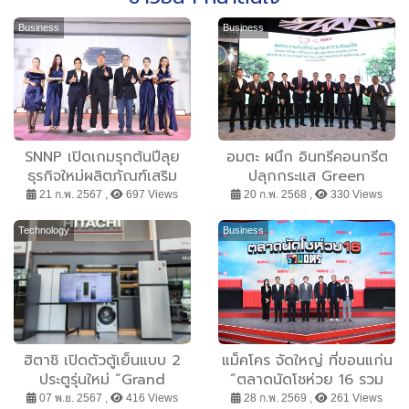
Business
Business
SNNP เปิดเกมรุกต้นปีลุย
อมตะ ผนึก อินทรีคอนกรีต
ธุรกิจใหม่ผลิตภัณฑ์เสริม
ปลุกกระแส Green
อาหาร ภายใต้แบรนด์ เจเล่
Construction หนุนไทยใช้
21 ก.พ. 2567 ,
697 Views
20 ก.พ. 2568 ,
330 Views
ฟิตต์ เจาะตลาดพรีเมียมแมส
นวัตกรรมวัสดุก่อสร้างเป็น
มิตรสิ่งแวดล้อมสู่สังคม
Technology
Business
คาร์บอนต่ำ
ฮิตาชิ เปิดตัวตู้เย็นแบบ 2
แม็คโคร จัดใหญ่ ที่ขอนแก่น
ประตูรุ่นใหม่ “Grand
“ตลาดนัดโชห่วย 16 รวม
Carbon Line” สุดยอด
มิตร : รวมมิตรทุก Gen รวม
07 พ.ย. 2567 ,
416 Views
28 ก.พ. 2569 ,
261 Views