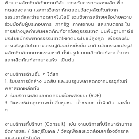
พัฒนาผลิตภัณฑ์ด้วยงานวิจัย ยกระดับการทดลองผลิตเพื่อ
ทดลองตลาด และการวิเคราะห์ทดสอบวัสดุผลิตภัณฑ์จาก
ธรรมชาติและถ่ายทอดเทคโนโลยี รวมถึงการสร้างเครือข่ายความ
ร่วมมือกับผู้ประกอบการ ภาครัฐ ภาคเอกชน และเกษตรกร ใน
การสร้างมูลค่าเพิ่มผลิตภัณฑ์จากวัสดุธรรมชาติ บนพื้นฐานการใช้
ประโยชน์ทรัพยากรธรรมชาติให้เกิดประโยชน์สูงสุด เพื่อรองรับ
การเจริญเติบโตทางเศรษฐกิจอย่างยั่งยืน อาทิ นวัตกรรมแปรรูป
ผลิตภัณฑ์จากยางธรรมชาติ ทั้งในรูปแบบผลิตภัณฑ์จากน้ำยาง
และผลิตภัณฑ์จากยางแห้ง เป็นต้น
งานบริการด้านอื่น ๆ ได้แก่
1. รับบริการซักล้าง บดสับ และแปรรูปพลาสติกจากบรรจุภัณฑ์
พลาสติกเหลือทิ้ง
2. รับบริการผลิตและทดสอบเชื้อเพลิงขยะ (RDF)
3. วิเคราะห์ค่าคุณภาพน้ำเสียชุมชน น้ำชะขยะ น้ำผิวดิน และอื่น
ๆ
งานบริการที่ปรึกษา (Consult) เช่น งานบริการที่ปรึกษาด้านการ
จัดการขยะ / วัสดุรีไซเคิล / วัสดุเพื่อสิ่งแวดล้อมเครื่องจักรกล
และระบบอัตโนมัติ