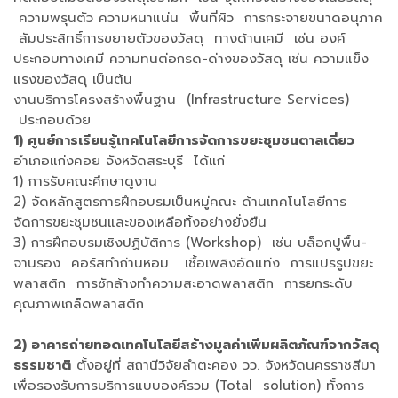
ความพรุนตัว ความหนาแน่น พื้นที่ผิว การกระจายขนาดอนุภาค
สัมประสิทธิ์การขยายตัวของวัสดุ ทางด้านเคมี เช่น องค์
ประกอบทางเคมี ความทนต่อกรด-ด่างของวัสดุ เช่น ความแข็ง
แรงของวัสดุ เป็นต้น
งานบริการโครงสร้างพื้นฐาน (Infrastructure Services)
ประกอบด้วย
1) ศูนย์การเรียนรู้เทคโนโลยีการจัดการขยะชุมชนตาลเดี่ยว
อำเภอแก่งคอย จังหวัดสระบุรี ได้แก่
1) การรับคณะศึกษาดูงาน
2) จัดหลักสูตรการฝึกอบรมเป็นหมู่คณะ ด้านเทคโนโลยีการ
จัดการขยะชุมชนและของเหลือทิ้งอย่างยั่งยืน
3) การฝึกอบรมเชิงปฏิบัติการ (Workshop) เช่น บล็อกปูพื้น-
จานรอง คอร์สทำถ่านหอม เชื้อเพลิงอัดแท่ง การแปรรูปขยะ
พลาสติก การซักล้างทำความสะอาดพลาสติก การยกระดับ
คุณภาพเกล็ดพลาสติก
2) อาคารถ่ายทอดเทคโนโลยีสร้างมูลค่าเพิ่มผลิตภัณฑ์จากวัสดุ
ธรรมชาติ
ตั้งอยู่ที่ สถานีวิจัยลำตะคอง วว. จังหวัดนครราชสีมา
เพื่อรองรับการบริการแบบองค์รวม (Total solution) ทั้งการ