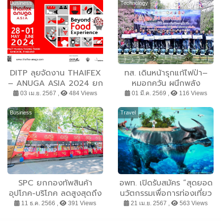
Business
Technology
DITP ลุยจัดงาน THAIFEX
ทส. เดินหน้ารุกแก้ไฟป่า–
– ANUGA ASIA 2024 ยก
หมอกควัน ผนึกพลัง
ทัพผู้ประกอบการอาหารกว่า
เชียงใหม่ ลดจุดความร้อน
03 เม.ย. 2567 ,
484 Views
01 มี.ค. 2569 ,
116 Views
40 ประเทศ ร่วมแสดงสินค้า
70% สู่เป้าหมาย “ท้องฟ้า
28 พ.ค. – 1 มิ.ย. 67
สดใส ไร้หมอกควัน”
Business
Travel
SPC ยกกองทัพสินค้า
อพท. เปิดรับสมัคร “สุดยอด
อุปโภค-บริโภค ลดสูงสุดถึง
นวัตกรรมเพื่อการท่องเที่ยว
49% ที่บูธ โซน B3 งาน
ยั่งยืน” เพื่อพัฒนาลุ่มน้ำ
11 ธ.ค. 2566 ,
391 Views
21 เม.ย. 2567 ,
563 Views
กาชาด 2566 วันนี้ถึง 18
ทะเลสาบสงขลา ชิงเงิน