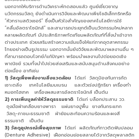
นอกจากให้บริการด้านวิเคราะห์ทดสอบแล้ว ศูนย์เชี่ยวชาญ
นวัตกรรมวัสดุ ยังดำเนินการวิจัยและพัฒนาเพียโซอิเล็กทริกหรือ
“หัวทรานสดิวเซอร์” ซึ่งเป็นหัวใจสำคัญของเทคโนโลยีการใช้
“คลื่นอัลตราโซนิกส์” และสามารถประยุกต์เป็นนวัตกรรมใหม่หลาก
หลายผลิตภัณฑ์ มีประสิทธิภาพทัดเทียมผลิตภัณฑ์ที่สั่งนำเข้าจาก
ต่างประเทศ ช่วยเสริมสร้างความเข้มแข็งให้แก่ภาคอุตสาหกรรม
ไทยอย่างเป็นรูปธรรม นอกจากนั้นยังวิจัยและพัฒนาผลงานอื่น ๆ
ที่สามารถตอบโจทย์/แก้ปัญหา พร้อมนำผลงานไปต่อยอดเชิง
พาณิชย์ รวมทั้งนำไปช่วยส่งเสริมและสนับสนุนด้านสังคมอย่าง
ต่อเนื่อง อาทิเช่น
1) วัสดุเพื่อพลังงานสิ่งแวดล้อม
ได้แก่ วัสดุป้องกันการกัด
เซาะตลิ่ง เทคโนโลยีเมมเบรน และตัวเร่งปฎิกริยา เครื่องทำ
หมอกไฮเทค เครื่องผสมสารอัลตราโซนิกส์ เป็นต้น
2) การเพิ่มมูลค่าให้วัสดุธรรมชาติ
ได้แก่ บล็อกประสาน วว.
ถุงมือผ้าเคลือบยางพารา แผ่นยางปูพื้น ยางกันกระแทก
วัสดุ-ภาชนะธรรมชาติ ผ้าย้อมสะท้อนความร้อนและผงสี
ธรรมชาติ เป็นต้น
3) วัสดุอุปกรณ์เพื่อสุขภาพ
ได้แก่ ผลิตภัณฑ์กาวติดฟันปลอม
(Denture Adhesive) เฝือกอ่อนย่อยสลายได้จากวัสดุพลาสติก