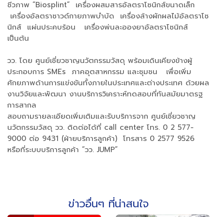
ชีวภาพ “Biosplint” เครื่องผสมสารอัลตราโซนิกส์ขนาดเล็ก
เครื่องอัลตราซาวด์กายภาพบำบัด เครื่องล้างผักผลไม้อัลตราโซ
นิกส์ แผ่นประคบร้อน เครื่องพ่นละอองยาอัลตราโซนิกส์
เป็นต้น
วว. โดย ศูนย์เชี่ยวชาญนวัตกรรมวัสดุ พร้อมเดินเคียงข้างผู้
ประกอบการ SMEs ภาคอุตสาหกรรม และชุมชน เพื่อเพิ่ม
ศักยภาพด้านการแข่งขันทั้งภายในประเทศและต่างประเทศ ด้วยผล
งานวิจัยและพัฒนา งานบริการวิเคราะห์ทดสอบที่ทันสมัยมาตรฐ
การสากล
สอบถามรายละเอียดเพิ่มเติมและรับบริการจาก ศูนย์เชี่ยวชาญ
นวัตกรรมวัสดุ วว. ติดต่อได้ที่ call center โทร. 0 2 577-
9000 ต่อ 9431 (ฝ่ายบริการลูกค้า) โทรสาร 0 2577 9526
หรือที่ระบบบริการลูกค้า “วว. JUMP”
ข่าวอื่นๆ ที่น่าสนใจ