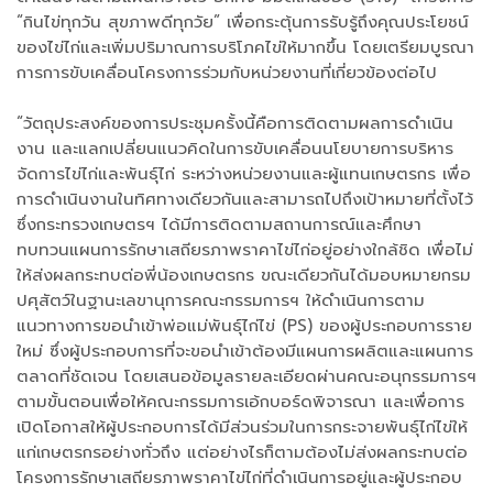
“กินไข่ทุกวัน สุขภาพดีทุกวัย” เพื่อกระตุ้นการรับรู้ถึงคุณประโยชน์
ของไข่ไก่และเพิ่มปริมาณการบริโภคไข่ให้มากขึ้น โดยเตรียมบูรณา
การการขับเคลื่อนโครงการร่วมกับหน่วยงานที่เกี่ยวข้องต่อไป
“วัตถุประสงค์ของการประชุมครั้งนี้คือการติดตามผลการดำเนิน
งาน และแลกเปลี่ยนแนวคิดในการขับเคลื่อนนโยบายการบริหาร
จัดการไข่ไก่และพันธุ์ไก่ ระหว่างหน่วยงานและผู้แทนเกษตรกร เพื่อ
การดำเนินงานในทิศทางเดียวกันและสามารถไปถึงเป้าหมายที่ตั้งไว้
ซึ่งกระทรวงเกษตรฯ ได้มีการติดตามสถานการณ์และศึกษา
ทบทวนแผนการรักษาเสถียรภาพราคาไข่ไก่อยู่อย่างใกล้ชิด เพื่อไม่
ให้ส่งผลกระทบต่อพี่น้องเกษตรกร ขณะเดียวกันได้มอบหมายกรม
ปศุสัตว์ในฐานะเลขานุการคณะกรรมการฯ ให้ดำเนินการตาม
แนวทางการขอนำเข้าพ่อแม่พันธุ์ไก่ไข่ (PS) ของผู้ประกอบการราย
ใหม่ ซึ่งผู้ประกอบการที่จะขอนำเข้าต้องมีแผนการผลิตและแผนการ
ตลาดที่ชัดเจน โดยเสนอข้อมูลรายละเอียดผ่านคณะอนุกรรมการฯ
ตามขั้นตอนเพื่อให้คณะกรรมการเอ้กบอร์ดพิจารณา และเพื่อการ
เปิดโอกาสให้ผู้ประกอบการได้มีส่วนร่วมในการกระจายพันธุ์ไก่ไข่ให้
แก่เกษตรกรอย่างทั่วถึง แต่อย่างไรก็ตามต้องไม่ส่งผลกระทบต่อ
โครงการรักษาเสถียรภาพราคาไข่ไก่ที่ดำเนินการอยู่และผู้ประกอบ