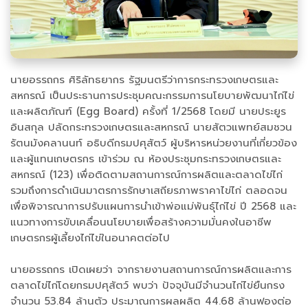
นายอรรถกร ศิริลัทธยากร รัฐมนตรีว่าการกระทรวงเกษตรและ
สหกรณ์ เป็นประธานการประชุมคณะกรรมการนโยบายพัฒนาไก่ไข่
และผลิตภัณฑ์ (Egg Board) ครั้งที่ 1/2568 โดยมี นายประยูร
อินสกุล ปลัดกระทรวงเกษตรและสหกรณ์ นายสัตวแพทย์สมชวน
รัตนมังคลานนท์ อธิบดีกรมปศุสัตว์ ผู้บริหารหน่วยงานที่เกี่ยวข้อง
และผู้แทนเกษตรกร เข้าร่วม ณ ห้องประชุมกระทรวงเกษตรและ
สหกรณ์ (123) เพื่อติดตามสถานการณ์การผลิตและตลาดไข่ไก่
รวมถึงการดำเนินมาตรการรักษาเสถียรภาพราคาไข่ไก่ ตลอดจน
เพื่อพิจารณาการปรับแผนการนำเข้าพ่อแม่พันธุ์ไก่ไข่ ปี 2568 และ
แนวทางการขับเคลื่อนนโยบายเพื่อสร้างความมั่นคงในอาชีพ
เกษตรกรผู้เลี้ยงไก่ไข่ในอนาคตต่อไป
นายอรรถกร เปิดเผยว่า จากรายงานสถานการณ์การผลิตและการ
ตลาดไข่ไก่โดยกรมปศุสัตว์ พบว่า ปัจจุบันมีจำนวนไก่ไข่ยืนกรง
จำนวน 53.84 ล้านตัว ประมาณการผลผลิต 44.68 ล้านฟองต่อ