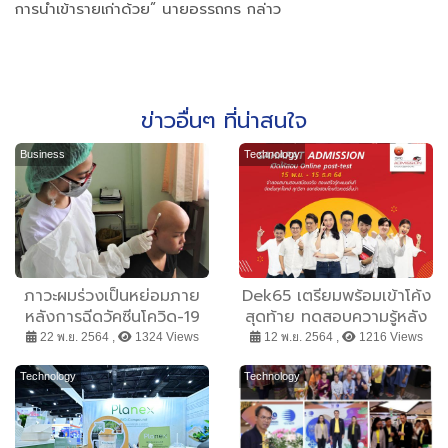
การนำเข้ารายเก่าด้วย” นายอรรถกร กล่าว
ข่าวอื่นๆ ที่น่าสนใจ
Business
Technology
ภาวะผมร่วงเป็นหย่อมภาย
Dek65 เตรียมพร้อมเข้าโค้ง
หลังการฉีดวัคซีนโควิด-19
สุดท้าย ทดสอบความรู้หลัง
ติวช่วงที่ 2 เริ่ม 15 พ.ย.-15
22 พ.ย. 2564 ,
1324 Views
12 พ.ย. 2564 ,
1216 Views
ธ.ค.นี้ กับสนามสอบ
TCAS65 Online จำลอง
Technology
Technology
เสมือนจริง สอบเสร็จรู้คะแนน
ทันที ในมหกรรมติวฟรีออน
ไลน์ “สหพัฒน์แอดมิชชั่น”