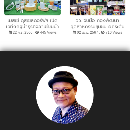
ครั้งที่ 24
เมสเซ่ ดุสเซลดอร์ฟฯ เปิด
วว. จับมือ กองพัฒนา
เวทีถกผู้นำธุรกิจอาเซียนนำ
อุตสาหกรรมชุมชน ยกระดับ
“ESG – BCG” สร้างแบรนด์
ธุรกิจอุตสาหกรรม วิสาหกิจ
22 ก.ย. 2566 ,
445 Views
02 เม.ย. 2567 ,
710 Views
ยั่งยืนทั้งภูมิภาค พร้อมเปิด
ชุมชน จัดงาน โชว์ ช้อป ชิม
พื้นที่โชว์ความล้ำจาก 20
สุดยอดสินค้าสร้างสรรค์
มหาอำนาจ อุตฯพลาสติก
ประยุกต์ ต่อยอด อัตลักษณ์
และยางใน “ทีพลาส 2023”
ภูมิปัญญา
ไฮไลต์เมกะเทรนด์
“ศก.หมุนเวียน – รีไซเคิล
100%”