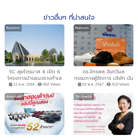
ข่าวอื่นๆ ที่น่าสนใจ
Business
Business
SC ลุยไตรมาส 4 เปิด 6
ดร.จักรพล จันทวิมล
โครงการบ้านแนวราบทำเล
กรรมการผู้จัดการ บริษัท นัน
ศักยภาพ มูลค่ารวม 10680
ยางมาร์เก็ตติ้ง จำกัด กล่าว
12 ต.ค. 2566 ,
482 Views
02 พ.ค. 2567 ,
410 Views
ล้านบาท พร้อมอัดแคมเปญ
ว่า “ตลอด 3 ปีที่ผ่านมา นัน
“โปรเยอะจนต้องยิ้ม” รับดี
ยางได้แสดงจุดยืนยุติปัญหา
Automobile
Technology
มานด์ช่วงไฮซีซั่นปลายปี ฟรี!
การบูลลี่ในโรงเรียน ซึ่งได้รับ
ค่าส่วนกลางสูงสุด 20 ปี*
การตอบรับอย่างดีจากทุก
วันนี้ - 30 พ.ย.นี้
ภาคส่วนโดยเฉพาะนักเรียน
ทั่วประเทศ โดยนันยางยัง
เดินหน้าสานต่อการรณรงค์
ดังกล่าวด้วยการสร้างสรรค์