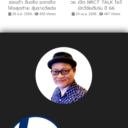
ฮอนด้า จับจริง แจกจริง
วช. เปิด NRCT TALK โชว์
แคมเปญ “พอดีไม่เหมือน
โค้งสุดท้าย ลุ้นรางวัลต่อ
นักวิจัยดีเด่น ปี 66
กัน” เพื่อยุติการสร้างแรง
เนื่องสองต่อ จากแคมเปญ
“ศ.ดร.จินตวีร์ คล้ายสังข์” ผู้
26 ธ.ค. 2566 ,
450 Views
24 เม.ย. 2566 ,
467 Views
กดดันและความคาดหวังกับ
“Honda Double Happy
พัฒนาสื่อการเรียนการสอน
ตัวเองมากเกินไป หรือนำตัว
Double Lucky ซื้อรถฮอน
ยุคดิจิทัล
เองไปเปรียบเทียบกับเพื่อนๆ
ด้าวันนี้ แฮปปี้คูณสอง” เมื่อ
เพราะจะทำให้บั่นทอน
ซื้อและรับรถยนต์ฮอนด้า
ศักยภาพการใช้ชีวิตซึ่งเชื่อว่า
ภายใน 31 ม.ค. 2567
จะช่วยเป็นที่พึ่งทางความคิด
ของเด็กนักเรียนได้อย่างดี