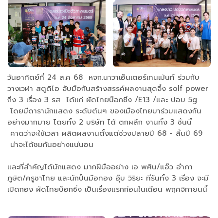
วันอาทิตย์ที่ 24 ส.ค 68 หจก.นาวาเอ็นเตอร์เทนเม้นท์ ร่วมกับ
วางเวฬา สตูดิโอ จับมือกันสร้างสรรค์ผลงานสุดจึ้ง solf power
ถึง 3 เรื่อง 3 รส ได้แก่ ผัดไทยบ๊อกซิ่ง /E13 /และ ปอบ 5g
โดยมีดารานักแสดง ระดับต้นๆ ของเมืองไทยมาร่วมแสดงกัน
อย่างมากมาย โดยทั้ง 2 บริษัท ได้ ตกผลึก งานทั้ง 3 ชิ้นนี้
คาดว่าจะใช้เวลา ผลิตผลงานตั้งแต่ช่วงปลายปี 68 - สิ้นปี 69
น่าจะได้ชมกันอย่างแน่นอน
และที่สำคัญได้นักแสดง มากฝีมืออย่าง เอ พศิน/แอ๊ว อำภา
ภูษิต/ครูชาไทย และนักปั้นมือทอง อุ๊บ วิริยะ ที่รันทั้ง 3 เรื่อง จะมี
เปิดกอง ผัดไทยบ็อกซิ่ง เป็นเรื่องแรกก่อนในเดือน พฤศจิกายนนี้