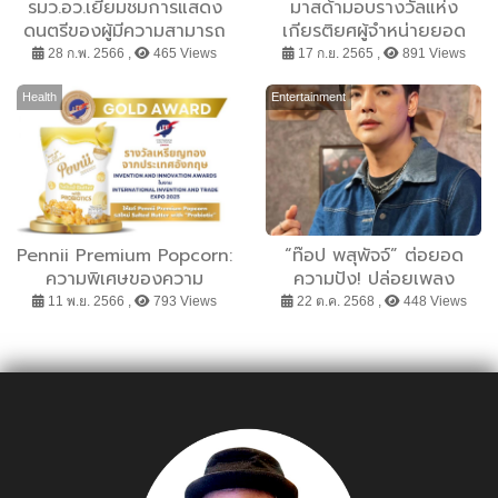
รมว.อว.เยี่ยมชมการแสดง
มาสด้ามอบรางวัลแห่ง
ดนตรีของผู้มีความสามารถ
เกียรติยศผู้จำหน่ายยอด
พิเศษ ณ โรงเรียนสอน
เยี่ยมแห่งปี
28 ก.พ. 2566 ,
465 Views
17 ก.ย. 2565 ,
891 Views
ดนตรี เอื้อมอารี ภายใต้
มูลนิธิ ดร.สุกรี เจริญสุข
Health
Entertainment
Pennii Premium Popcorn:
“ท๊อป พสุพัจจ์” ต่อยอด
ความพิเศษของความ
ความปัง! ปล่อยเพลง
Premium และ Air Pop
ใหม่“รับจบความเจ็บ” ระเบิด
11 พ.ย. 2566 ,
793 Views
22 ต.ค. 2568 ,
448 Views
Technology
เพลงเศร้าบาดลึก! เขย่า
วงการลูกทุ่งอีสาน! อีกครั้ง