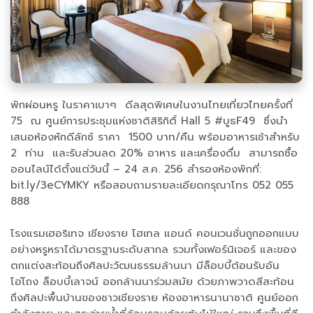
พักผ่อนหรู ในราคาเบาๆ ดีลสุดพิเศษในงานไทยเที่ยวไทยครั้งที่
75 ณ ศูนย์การประชุมแห่งชาติสิริกิติ์ Hall 5 #บูธF49 ซึ่งนำ
เสนอห้องหักดีลักซ์ ราคา 1500 บาท/คืน พร้อมอาหารเช้าสำหรับ
2 ท่าน และรับส่วนลด 20% อาหาร และเครื่องดื่ม สามารถซื้อ
ออนไลน์ได้ตั้งแต่วันนี้ – 24 ส.ค. 256 สำรองห้องพักที่:
bit.ly/3eCYMKY หรือสอบถามรายละเอียดกรุณาโทร 052 055
888
โรงแรมเฮอริเทจ เชียงราย โฮเทล แอนด์ คอนเวนชั่นถูกออกแบบ
อย่างหรูหราได้มาตรฐานระดับสากล รวมทั้งเฟอร์นิเจอร์ และของ
ตกแต่งสะท้อนถึงศิลปะวัฒนธรรมล้านนา มีล็อบบี้ต้อนรับอัน
โอ่โถง ล็อบบี้เลาจน์ ออกล้านนาร่วมสมัย ด้วยภาพวาดสีสะท้อน
ถึงศิลปะพื้นบ้านของชาวเชียงราย ห้องอาหารนานาชาติ ศูนย์ออก