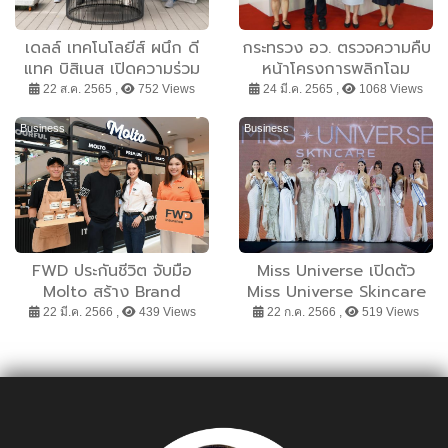
เดลล์ เทคโนโลยีส์ ผนึก ดี
กระทรวง อว. ตรวจความคืบ
แทค บิสิเนส เปิดความร่วม
หน้าโครงการพลิกโฉม
มือครั้งใหญ่ ปล่อยแคมเปญ
มหาวิทยาลัย มหาวิทยาลัย
22 ส.ค. 2565 ,
752 Views
24 มี.ค. 2565 ,
1068 Views
แม่ฟ้าหลวง ผลความคืบหน้า
ไปกว่า 90 เปอร์เซ็นต์ ภาย
Business
Business
ใต้กลุ่มการพัฒนา Global
and Frontier Research
FWD ประกันชีวิต จับมือ
Miss Universe เปิดตัว
Molto สร้าง Brand
Miss Universe Skincare
Experience สุดปัง พร้อม
ส่งต่อแรงบันดาลใจสู่ผู้คนทั่ว
22 มี.ค. 2566 ,
439 Views
22 ก.ค. 2566 ,
519 Views
ชวนลิ้มลองไอศกรีมรสชาติ
โลก เพื่อปลดล็อกความงาม
พิเศษ Som Jeed & Choc
และความมั่นใจในตัวเอง
Chip ถึงสิ้นเดือนมี.ค.นี้