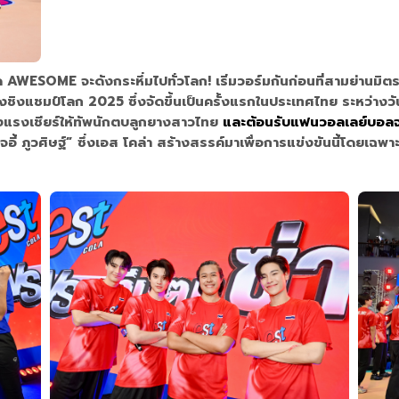
WESOME จะดังกระหึ่มไปทั่วโลก! เริ่มวอร์มกันก่อนที่สามย่านมิตรทาว
ิงแชมป์โลก 2025 ซึ่งจัดขึ้นเป็นครั้งแรกในประเทศไทย ระหว่างวั
งแรงเชียร์ให้ทัพนักตบลูกยางสาวไทย
และต้อนรับแฟนวอลเลย์บอลจา
ี้ ภูวศิษฐ์”
ซึ่งเอส โคล่า สร้างสรรค์มาเพื่อการแข่งขันนี้โดยเฉพา