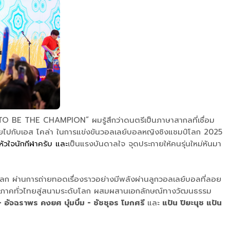
ลง “TO BE THE CHAMPION” ผมรู้สึกว่าดนตรีเป็นภาษาสากลที่เชื่อม
ติไทยไปกับเอส โคล่า ในการแข่งขันวอลเลย์บอลหญิงชิงแชมป์โลก 2025
หัวใจนักกีฬาครับ และ
เป็นแรงบันดาลใจ จุดประกายให้คนรุ่นใหม่หันมา
ลก ผ่านการถ่ายทอดเรื่องราวอย่างมีพลังผ่านลูกวอลเลย์บอลที่ลอย
ุกภูมิภาคทั่วไทยสู่สนามระดับโลก ผสมผสานเอกลักษณ์ทางวัฒนธรรม
- อัจฉราพร คงยศ บุ๋มบิ๋ม - ชัชชุอร โมกศรี
และ
แป้น ปิยะนุช แป้น