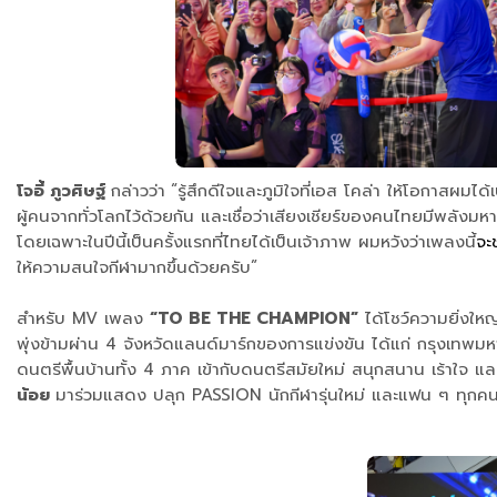
โจอี้ ภูวศิษฐ์
กล่าวว่า
“รู้สึกดีใจและภูมิใจที่เอส โคล่า ให้โอกาสผ
ผู้คนจากทั่วโลกไว้ด้วยกัน และเชื่อว่าเสียงเชียร์ของคนไทยมีพลั
โดยเฉพาะในปีนี้เป็นครั้งแรกที่ไทยได้เป็นเจ้าภาพ ผมหวังว่าเพลงนี้
จะ
ให้ความสนใจกีฬามากขึ้นด้วยครับ”
สำหรับ MV เพลง
“TO BE THE CHAMPION”
ได้โชว์ความยิ่งให
พุ่งข้ามผ่าน 4 จังหวัดแลนด์มาร์กของการแข่งขัน ได้แก่ กรุงเทพม
ดนตรีพื้นบ้านทั้ง 4 ภาค เข้ากับดนตรีสมัยใหม่ สนุกสนาน เร้าใจ แ
น้อย
มาร่วมแสดง ปลุก PASSION นักกีฬารุ่นใหม่ และแฟน ๆ ทุกคนให