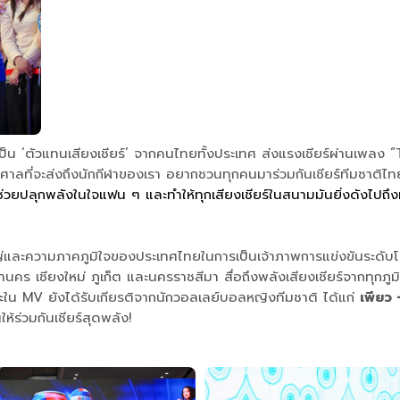
มได้เป็น ‘ตัวแทนเสียงเชียร์’ จากคนไทยทั้งประเทศ ส่งแรงเชียร์ผ่านเพ
งมหาศาลที่จะส่งถึงนักกีฬาของเรา อยากชวนทุกคนมาร่วมกันเชียร์ทีมชา
ช่วยปลุกพลังในใจแฟน ๆ และทำให้ทุกเสียงเชียร์ในสนามมันยิ่งดังไปถึง
ญ่และความภาคภูมิใจของประเทศไทยในการเป็นเจ้าภาพการแข่งขันระดับโ
หานคร เชียงใหม่ ภูเก็ต และนครราชสีมา สื่อถึงพลังเสียงเชียร์จากท
ละใน MV ยังได้รับเกียรติจากนักวอลเลย์บอลหญิงทีมชาติ ได้แก่
เพียว 
้ร่วมกันเชียร์สุดพลัง!