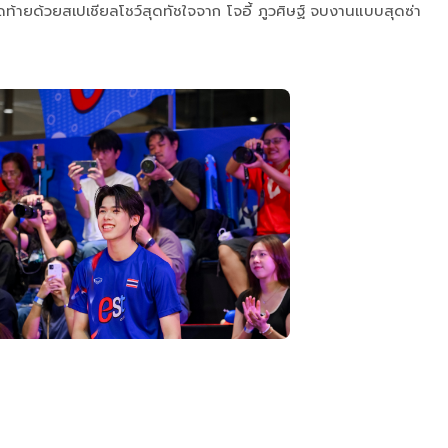
ท้ายด้วยสเปเชียลโชว์สุดทัชใจจาก โจอี้ ภูวศิษฐ์
จบงานแบบสุดซ่า