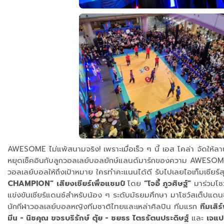
AWESOME ไม่แพ้สนามจริง! เพราะเมื่อเร็ว ๆ นี้ เอส โคล่า จัดให้ล
หยุดเช็คอินกับลูกวอลเลย์บอลยักษ์แลนด์มาร์กของความ AWESOME
วอลเลย์บอลให้ถึงเป้าหมาย ใครทำคะแนนได้ดี รับไปเลยไอเท็มเชียร์
CHAMPION”
เสียงเชียร์เพื่อแชมป์
โดย
“โจอี้ ภูวศิษฐ์”
มาร่วมโชว
แข่งขันเชียร์แดนซ์สำหรับน้อง ๆ ระดับมัธยมศึกษา มาโชว์สเต็ปแ
นักกีฬาวอลเลย์บอลหญิงทีมชาติไทยและเหล่าศิลปิน ทีมแรก
ทีมเสิ
มีน - นิชคุณ ขจรบริรักษ์ ตุ้ย - ชยธร ไตรรัตนประดิษฐ์
และ
เจแป