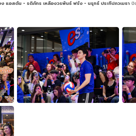
เรือง แอสตัน - รติภัทร เหลืองวรพันธ์ ฟรัง - นรุทธ์ ประทีปภวเมธา
ปิด