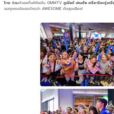
ไทย
ร่วม
ด้วยแก๊งค์ศิลปิน GMMTV
จูเนียร์ ปณชัย ศรีอาริยะรุ่ง
จนทุกคนต้องตะโกนว่า AWESOME กันสุดเสียง!