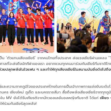
มได้เป็น ‘ตัวแทนเสียงเชียร์’ จากคนไทยทั้งประเทศ ส่งแรงเชียร์ผ่านเพ
งมหาศาลที่จะส่งถึงนักกีฬาของเรา อยากชวนทุกคนมาร่วมกันเชียร์ทีมชา
ช่วยปลุกพลังในใจแฟน ๆ และทำให้ทุกเสียงเชียร์ในสนามมันยิ่งดังไปถึง
ญ่และความภาคภูมิใจของประเทศไทยในการเป็นเจ้าภาพการแข่งขันระดับโ
หานคร เชียงใหม่ ภูเก็ต และนครราชสีมา สื่อถึงพลังเสียงเชียร์จากท
ละใน MV ยังได้รับเกียรติจากนักวอลเลย์บอลหญิงทีมชาติ ได้แก่
เพียว 
้ร่วมกันเชียร์สุดพลัง!