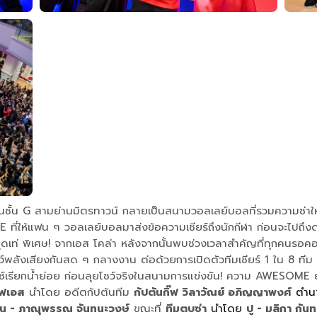
านชั้น G สามย่านมิตรทาวน์ กลายเป็นสนามวอลเลย์บอลที่รวมความซ่าให้แ
 ที่ให้แฟน ๆ วอลเลย์บอลมาส่งข้อความเชียร์ถึงนักกีฬา ก่อนจะไป
สุดเท่ พิเศษ! จากเอส โคล่า หลังจากนั้นพบช่วงเวลาสำคัญที่ทุกคนรอ
์พลังเสียงกันสด ๆ กลางงาน ต่อด้วยการเปิดตัวทีมเชียร์ 1 ใน 8 ท
ดนซ์เรียกน้ำย่อย ก่อนลุยโชว์จริงในสนามการแข่งขัน! ความ AWESOME
ร์ฟเอส
นำโดย อดีตกัปตันทีม
กัปตันกิ๊ฟ วิลาวัณย์ อภิญญาพงศ์
ตำน
น - ภาณุพรรณ จันทนะวงษ์
ขณะที่
ทีมตบซ่า
นำโดย
ปู - มลิกา กั