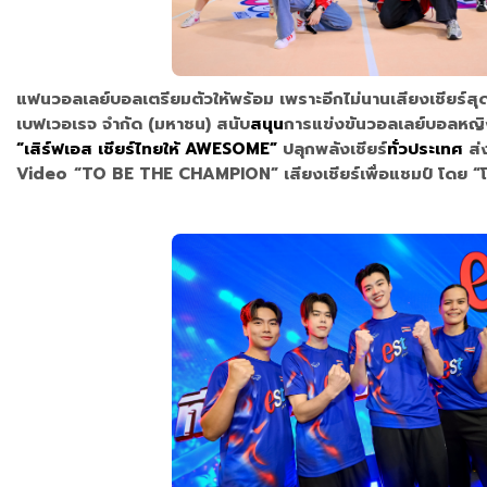
แฟนวอลเลย์บอลเตรียมตัวให้พร้อม เพราะอีกไม่นานเสียงเชียร์สุด A
เบฟเวอเรจ จำกัด (มหาชน) สนับ
สนุน
การแข่งขันวอลเลย์บอลหญิงช
“เสิร์ฟเอส เชียร์ไทยให้ AWESOME”
ปลุกพลังเชียร์
ทั่วประเทศ
ส่
Video
“TO BE THE CHAMPION” เสียงเชียร์เพื่อแชมป์ โดย “โจอ