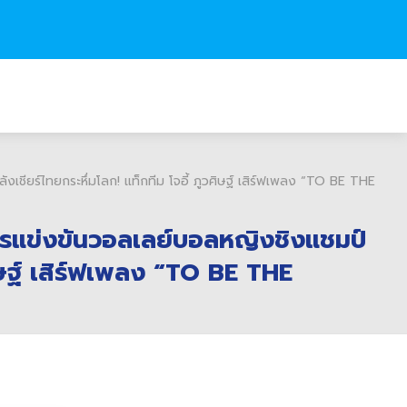
ชียร์ไทยกระหึ่มโลก! แท็กทีม โจอี้ ภูวศิษฐ์ เสิร์ฟเพลง “TO BE THE
ารแข่งขันวอลเลย์บอลหญิงชิงแชมป์
ศิษฐ์ เสิร์ฟเพลง “TO BE THE