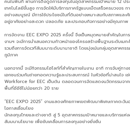
คนในพื้นที่ ผ่านการดึงดูดการลงทุนในอุตสาหกรรมเป้าหมาย 12 ประ
เทคโนโลยีขั้นสูง การจัดให้มีบริการภาครัฐแบบเบ็ดเสร็จครบวงจร 
อย่างสมบูรณ์ มีการใช้ประโยชน์ในที่ดินอย่างเหมาะสมกับสภาพและศ
อยู่อาศัยอย่างสะดวก ปลอดภัย และประกอบกิจการอย่างมีคุณภาพ เ
การจัดงาน EEC EXPO 2025 ครั้งนี้ จึงเป็นหมุดหมายสำคัญในการแ
งานฯ จะมีการนำเสนอความก้าวหน้าของโครงสร้างพื้นฐานระดับเมกะโ
รวมถึงการจัดเวทีสัมมนาระดับนานาชาติ โดยมุ่งเน้นกลุ่มอุตสาหกรร
ภูมิภาค
นอกจากนี้ จะมีกิจกรรมไฮไลท์ที่สำคัญภายในงาน อาทิ การจับคู่ทาง
เอกชนร่วมกันถ่ายทอดความรู้และประสบการณ์ ในหัวข้อที่น่าสนใ
Workforce for EEC เป็นต้น ตลอดจนการจัดแสดงนวัตกรรมจากหน่วย
พื้นที่อีอีซีไม่น้อยกว่า 20 ราย
“EEC EXPO 2025” งานแสดงศักยภาพเขตพัฒนาพิเศษภาคตะวันออก 
โอกาสเชื่อมโยง
นักลงทุนไทยและต่างชาติ สู่ 5 อุตสาหกรรมเป้าหมายและบริการแห
สัมมนานโยบาย เพื่อขับเคลื่อนการลงทุนอย่างยั่งยืน