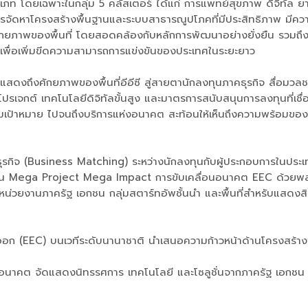
เภท โดยเฉพาะในกลุ่ม 5 คลัสเตอร์ ได้แก่ การแพทย์สุขภาพ ดิจิทัล 
การจัดหาโครงสร้างพื้นฐานและระบบสาธารณูปโภคที่มีประสิทธิภาพ มีคว
ักยภาพของพื้นที่ โดยสอดคล้องกับหลักการพัฒนาอย่างยั่งยืน รวมถึง
พื่อเพิ่มขีดความสามารถการแข่งขันของประเทศในระยะยาว
สดงถึงศักยภาพของพื้นที่อีอีซี สู่สายตานักลงทุนภาคธุรกิจ สื่อม
ปรเจกต์ เทคโนโลยีดิจิทัลขั้นสูง และมาตรการสนับสนุนการลงทุนที่เช
มเป้าหมาย ไปจนถึงบริการแห่งอนาคต สะท้อนให้เห็นถึงความพร้อมของปร
ธุรกิจ (Business Matching) ระหว่างนักลงทุนกับผู้ประกอบการในประเ
จ เช่น Mega Project Mega Impact การขับเคลื่อนอนาคต EEC ด้วยพ
งานภาครัฐ เอกชน กลุ่มสตาร์ทอัพชั้นนำ และพื้นที่สำหรับแสดงสิน
(EEC) บนเวทีระดับนานาชาติ นำเสนอความก้าวหน้าด้านโครงสร้างพ
่งอนาคต จัดแสดงนิทรรศการ เทคโนโลยี และโซลูชั่นจากภาครัฐ เอกช