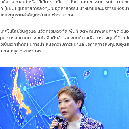
 (องค์การมหาชน) หรือ ทีเส็บ ร่วมกับ สำนักงานคณะกรรมการนโยบา
(EEC) ชูโอกาสการลงทุนในอุตสาหกรรมเป้าหมายและบริการแห่งอนาคต
นักลงทุนรายสำคัญทั้งในและต่างประเทศ
ด้วยเทคโนโลยีขั้นสูงและนวัตกรรมดิจิทัล พื้นที่เขตพัฒนาพิเศษภาคตะ
าน การคมนาคม ระบบโลจิสติกส์ และระบบนิเวศเพื่อการลงทุนที่ทันสมั
ึ่งเป็นเวทีสำคัญในการนำเสนอความก้าวหน้าและโอกาสการลงทุนในอุตสา
ุมไบเทค กรุงเทพมหานคร