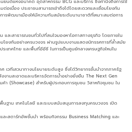
ยานยนต์แห่งอนาคต อุตสาหกรรม BCG และบริการ ซึ่งคำนึงถึงการใช้
ามต่อเนื่อง ประชาชนสามารถเข้าถึงได้โดยสะดวกและเชื่อมโยงกัน
การพัฒนาเมืองให้มีความทันสมัยระดับนานาชาติที่เหมาะสมต่อการ
วลชน และสาธารณชนทั่วไปที่สนใจมองหาโอกาสทางธุรกิจ โดยภายใน
ื่อมโยงกันอย่างครบวงจร ผ่านรูปแบบงานแสดงนิทรรศการที่ล้ำสมัย
ะเทศไทย และพื้นที่อีอีซี ในการเป็นศูนย์กลางเศรษฐกิจใหม่ใน
ทศ เวทีเสวนาทางนโยบายระดับสูง ซึ่งได้วิทยากรชั้นนำจากภาครัฐ
ลังงานสะอาดและบริหารจัดการน้ำอย่างยั่งยืน The Next Gen
ค้า (Showcase) สำหรับผู้ประกอบการชุมชน วิสาหกิจชุมชน ใน
ื้นฐาน เทคโนโลยี และระบบสนับสนุนการลงทุนครบวงจร เปิด
น และสตาร์ทอัพชั้นนำ พร้อมกิจกรรม Business Matching และ