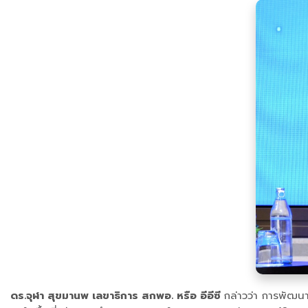
ดร.จุฬา สุขมานพ เลขาธิการ สกพอ. หรือ อีอีซี
กล่าวว่า การพัฒนาพ