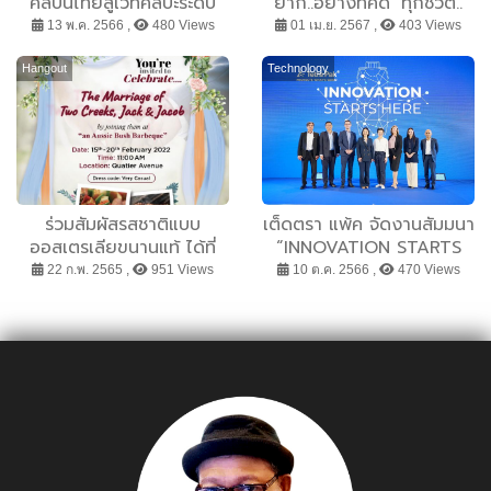
ศิลปินไทยสู่เวทีศิลปะระดับ
ยาก..อย่างที่คิด’ ทุกชีวิต..
ภูมิภาค ผ่านการประกวด
รวมพลังเดินหน้า เพื่อเข้าถึง
13 พ.ค. 2566 ,
480 Views
01 เม.ย. 2567 ,
403 Views
จิตรกรรมยูโอบี ครั้งที่ 14
การวินิจฉัยและรักษาอย่าง
เท่าเทียมและยั่งยืน
Hangout
Technology
ร่วมสัมผัสรสชาติแบบ
เต็ดตรา แพ้ค จัดงานสัมมนา
ออสเตรเลียขนานแท้ ได้ที่
“INNOVATION STARTS
“Aussie Bush Barbeque”
HERE” เปิดโลกนวัตกรรม สู่
22 ก.พ. 2565 ,
951 Views
10 ต.ค. 2566 ,
470 Views
ณ ใจกลางกรุงเทพมหานคร
อนาคตแห่งอุตสาหกรรม
อาหาร