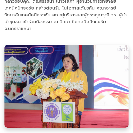
กล่าวขอบคุณ ดร.สิริรัชนา เนาว์โสภา ผู้อำนวยการวิทยาลัย
เทคนิคปักธงชัย กล่าวต้อนรับ ในโอกาสเดียวกัน คณาจารย์
วิทยาลัยเทคนิคปักธงชัย คณะผู้บริหารและผู้ทรงคุณวุฒิ วช. ผู้นำ
นำชุมชน เข้าร่วมกิจกรรม ณ วิทยาลัยเทคนิคปักธงชัย
จ.นครราชสีมา