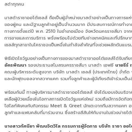
สด้าทุกคน
มาสด้าราชาออโต้เซลส์ ถือเป็นผู้จำหน่ายมาสด้าอย่างเป็นทางการแห
ของผู้คน และมีฐานลูกค้าอยู่เป็นจำนวนมาก มีประสบการณ์การทำงานอ
ทางการตั้งแต่ปี พ.ศ. 2510 ในอำเภอเมือง จังหวัดนครราชสีมา จากปร
การขายและการบริการ พรั่งพร้อมไปด้วยทีมช่างเทคนิคและที่ปรึกษากา
เซลส์ทุกสาขาในโคราชจะเป็นหนึ่งในกำลังสำคัญที่จะช่วยผลักดันแบรน
พิธีเปิดโชว์รูมอย่างเป็นทางการของมาสด้าราชาออโต้เซลส์ได้รับเ
อัครพัฒนา
รองประธานสโมสรนครราชสีมา มาสด้า เอฟซี
นายธีร์ 
คณะผู้บริหารระดับสูงจาก บริษัท มาสด้า เซลส์ (ประเทศไทย) จำกั
และนักฟุตบอลจากสวาทแคท รวมทั้งลูกค้าและผู้มีเกียรติเข้าร่วมเป็น
พร้อมกันนี้ ทางผู้บริหารมาสด้าราชาออโต้เซลส์ ยังได้มอบเงินบ
เหลือผู้ป่วยเนื่องในโอกาสการเปิดโชว์รูมแห่งใหม่ รวมถึงมีการจัดกิ
ไฮไลท์พิเศษกับกิจกรรม Meet & Greet นักเตะจากทีมสวาทแคท อาทิ เ
ลูกค้าและแฟนคลับที่มาร่วมงาน ซึ่งสร้างสีสันให้กับงานในช่วงบ่ายได
นางสาวทัศนียา พัฒนจิตวิไล กรรมการผู้จัดการ บริษัท ราชา ออโ