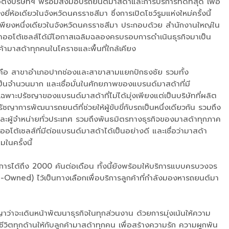
้งบริษัทฯ พร้อมส่งมอบรถยนต์มาสด้าและการบริการที่ดีที่สุด เพื่อ
้อเดียวในจังหวัดนครราชสีมา ซึ่งการเปิดโชว์รูมแห่งใหม่ครั้งนี้
้าเพียงหนึ่งเดียวในจังหวัดนครราชสีมา ประกอบด้วย สำนักงานใหญ่ใน
าชาออโต้เซลส์ได้มีโอกาสเฉลิมฉลองครบรอบการดำเนินธุรกิจมาเป็น
้ามาสด้าทุกคนในโคราชและพื้นที่ใกล้เคียง
ขา คือ สาขาอำเภอปากช่องและสาขาสามแยกปักธงชัย รวมทั้ง
่เป็นจำนวนมาก และเชื่อมั่นในศักยภาพของแบรนด์มาสด้าที่มี
เฉพาะปรัชญาของแบรนด์มาสด้าที่ไม่ได้มุ่งเพียงแต่เป็นบริษัทที่ผลิต
ญาการพัฒนารถยนต์ที่ช่วยให้ผู้ขับขี่กับรถเป็นหนึ่งเดียวกัน รวมถึง
และผู้จำหน่ายทั่วประเทศ รวมถึงพันธมิตรทางธุรกิจของมาสด้าทุกภาค
ออโต้เซลส์ที่มีต่อแบรนด์มาสด้าได้เป็นอย่างดี และเชื่อว่ามาสด้า
ในครั้งนี้
การได้ถึง 2000 คันต่อเดือน ทั้งนี้ยังพร้อมให้บริการแบบครบวงจร
Owned) ไว้เป็นทางเลือกเพื่อบริการลูกค้าที่กำลังมองหารถยนต์มา
ว่าจะเดินหน้าพัฒนาธุรกิจในทุกส่วนงาน ด้วยการมุ่งเน้นให้ความ
วิตทุกด้านให้กับลูกค้ามาสด้าทุกคน เพื่อสร้างความรัก ความผูกพัน