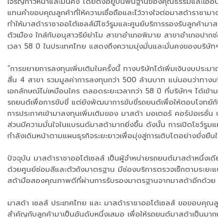
เจริญก้าวหน้าและมั่นคง โดยตั้งอยู่บนพื้นฐานของคุณธรรมและเอื้อ
แทนคำขอบคุณลูกค้าที่ให้ความเชื่อถือและไว้วางใจต่อมาสด้าราชามาตล
ทำให้มาสด้าราชาออโต้เซลส์มีโชว์รูมและศูนย์บริการรองรับลูกค้าม
ตัวเมือง ใกล้กับอนุสาวรีย์ย่าโม สาขาอำเภอพิมาย สาขาอำเภอปากช่
เวลา 58 ปี ในประเทศไทย แสดงถึงความมุ่งมั่นและมั่นคงของบริษัทฯ
“การขยายการลงทุนเพิ่มเติมในครั้งนี้ ทางบริษัทได้เพิ่มเงินงบป
สิ้น 4 สาขา รวมมูลค่าการลงทุนกว่า 500 ล้านบาท แน่นอนว่าทางบริษั
เอกลักษณ์ไม่เหมือนใคร ตลอดระยะเวลากว่า 58 ปี ที่บริษัทฯ ได้เข้าม
รถยนต์เพื่อการขับขี่ แต่ยังพัฒนาการขับขี่รถยนต์เพื่อให้ตอบโจทย์
การประกาศเข้ามาลงทุนเพิ่มเติมของ มาสด้า มอเตอร์ คอร์ปอเรชั่น 
ส่วนมีความมั่นใจในแบรนด์มาสด้ามากยิ่งขึ้น ดังนั้น การเปิดโชว์รูมแ
กำลังเดินหน้าตามแผนธุรกิจระยะยาวเพื่อมุ่งสู่การเติบโตอย่างยั่งย
ปัจจุบัน มาสด้าราชาออโต้เซลส์ เป็นผู้จำหน่ายรถยนต์มาสด้าหนึ่ง
ด้วยศูนย์ซ่อมสีและตัวถังมาตรฐาน มีช่องบริการตรวจเช็กตามระยะ
สด้ามือสองคุณภาพดีที่ผ่านการรับรองมาตรฐานจากมาสด้าอีกด้วย
มาสด้า เซลส์ ประเทศไทย และ มาสด้าราชาออโต้เซลส์ ขอขอบคุณลูกค้
สำคัญกับลูกค้ามาเป็นอันดับหนึ่งเสมอ เพื่อให้รถยนต์มาสด้าเป็นมา