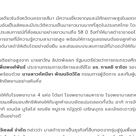
่งเดียวในจังหวัดนครราชสีมา มีความเชี่ยวชาญและมีศักยภาพสูงในเขตภ
ันเป็นเลิศและมีประวัติความเป็นมายาวนานมากที่สุดในประเทศไทย โดยมา
ะสบการณ์ที่สั่งสมมาอย่างยาวนานถึง 58 ปี จึงทำให้มาสด้าราชาออโต้เ
รขายที่มีความรู้ความสามารถสูง พร้อมให้การดูแลรถยนต์ของลูกค้าอย่า
ด์มาสด้าให้เติบโตอย่างยั่งยืน และส่งมอบประสบการณ์ที่น่าจดจำให้กับ
กียรติอย่างสูงจาก นายเทวัญ ลิปตพัลลภ รัฐมนตรีช่วยว่าการกระทรวงศึ
เพิ่มพงศ์พันธ์
ประธานกรรมการบริหารและซีอีโอ
มร. ทาเคชิ ซาโตะ
รอง
ด พร้อมด้วย
นางสาวทัศนียา พัฒนจิตวิไล
กรรมการผู้จัดการ และทีมผู
สักขีพยานอย่างคับคั่ง
ริจาคให้กับโรงพยาบาล 4 แห่ง ได้แก่ โรงพยาบาลมหาราช โรงพยาบาลเ
จกรรมเพื่อมอบสิทธิพิเศษให้กับลูกค้าแบบอัดแน่นตลอดทั้งวัน อาทิ การจับ
ดนนิส มูริลโล่ ธณชัย หนูราช ณัฐวุฒิ เจริญบุตร และนักเตะดาวรุ่งอ
้เป็นอย่างดี
ต้เซลส์ จำกัด
กล่าวว่า มาสด้าราชาเป็นธุรกิจที่สืบทอดจากรุ่นสู่รุ่นเพื่อ