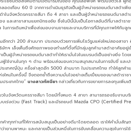
ประโยชน์ต่อสังคมตามเจตนารมณ์ของ คุณเลอพงศ์ พัฒนจิตวิไล ผู้ก่อตั
อดเกือบ 60 ปี จากการดำเนินธุรกิจเป็นผู้จำหน่ายรถยนต์มาสด้าเพียงยี่ห
าสด้าในจังหวัดรครราชสีมา ถึง 4 สาขา และเป็นผู้จำหน่ายรถยนต์มาสด
อง และสาขาสามแยกปักธงชัย ซึ่งในปีนี้นับเป็นโอกาสอันดีที่มาสด้าร
 ในการเดินหน้าเพื่อส่งมอบงานขายและงานบริการที่มีคุณภาพให้กับลูกค
ระมาณอีกกว่า 200 ล้านบาท ประกอบด้วยการเพิ่มโชว์รูมแห่งใหม่สองสา
ทฯ เล็งเห็นถึงศักยภาพของทำเลที่ตั้งที่มีกลุ่มลูกค้ามาสด้าอาศัยอยู
าเป็นผู้จำหน่ายรถยนต์มาสด้าทำให้เรามั่นใจในแบรนด์เป็นอย่างยิ่ง โดย
กับผู้ใช้งานในทุก ๆ ด้าน พร้อมส่งมอบความสนุกสนานในการขับขี่ และปรัช
ประเทศญี่ปุ่น ครั้งล่าสุดอีก 5000 ล้านบาท ในประเทศไทย ทำให้ลูกค้า
ห่งใหม่ในครั้งนี้ จึงตอกย้ำถึงความมั่นใจอย่างเต็มเปี่ยมของมาสด้าราชา
ืนในประเทศไทย”
นางสาวทัศนียา
กล่าวเกี่ยวกับการขยายการลงทุนเพิ่มเติม
เดียวในจังหวัดนครราชสีมา โดยมีทั้งหมด 4 สาขา สามารถรองรับงานบริ
แบบเร่งด่วน (Fast Track) และมีรถยนต์ Mazda CPO (Certified Pre-
าทุกท่านที่ให้การสนับสนุนเป็นอย่างดีมาโดยตลอด เราให้คำมั่นสัญญา
กกว่ายานพาหนะ และกลายเป็นส่วนหนึ่งในการขับเคลื่อนความสุขในการใช้ชี