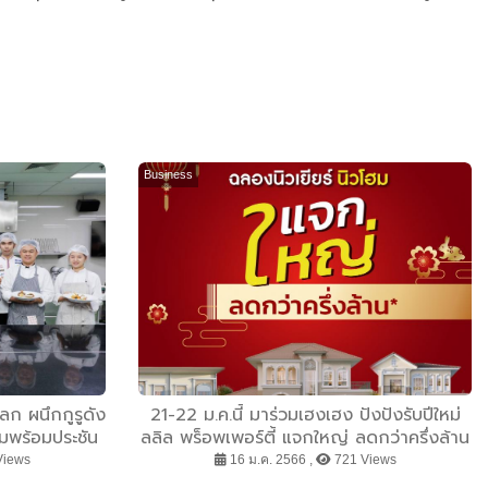
Business
ลก ผนึกกูรูดัง
21-22 ม.ค.นี้ มาร่วมเฮงเฮง ปังปังรับปีใหม่
ยมพร้อมประชัน
ลลิล พร็อพเพอร์ตี้ แจกใหญ่ ลดกว่าครึ่งล้าน
้ดแอนด์โฮเทล
“ฉลองนิวเยียร์ นิวโฮม”
Views
16 ม.ค. 2566 ,
721 Views