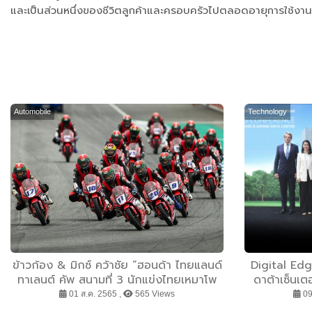
และเป็นส่วนหนึ่งของชีวิตลูกค้าและครอบครัวไปตลอดอายุการใช้งาน
Automobile
Technology
ข้าวก้อง & มิกซ์ คว้าชัย “ฮอนด้า ไทยแลนด์
Digital Edg
ทาเลนต์ คัพ สนามที่ 3 นักแข่งไทยเหมาโพ
ดาต้าเซ็นเต
เดียม 2 เรซ
มูลค่าโครงก
01 ส.ค. 2565 ,
565 Views
09