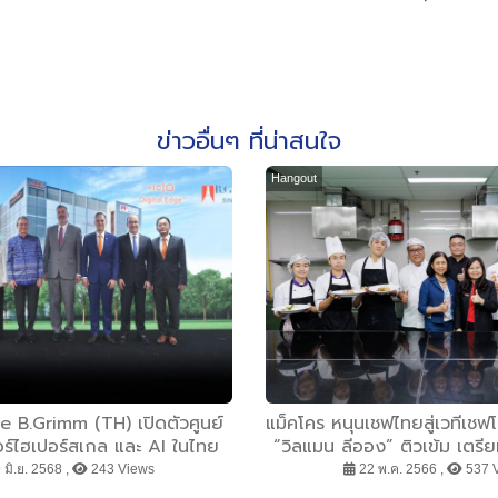
ข่าวอื่นๆ ที่น่าสนใจ
Hangout
e B.Grimm (TH) เปิดตัวศูนย์
แม็คโคร หนุนเชฟไทยสู่เวทีเชฟโ
อร์ไฮเปอร์สเกล และ AI ในไทย
“วิลแมน ลีออง” ติวเข้ม เตรี
าร 24520 ล้านบาทในเขต EEC
ฝีมือระดับนานาชาติ “โซล ฟู
 มิ.ย. 2568 ,
243 Views
22 พ.ค. 2566 ,
537 
2023”