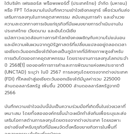
ใต้บริษัท เฟรเซอร์ส พร็อพเพอร์ตี้ (ประเทศไทย) จำกัด (มหาชน)
หรือ FPT ได้ลงนามในบันทึกความเข้าใจเชิงกลยุทธ์ เพื่อร่วมกันส่ง
เสริมการลงทุนในภาคอุตสาหกรรม สนับสนุนการค้า และอำนวย
ความสะดวกทางการเงินแก่ธุรกิจที่มีแผนขยายการดำเนินงานใน
ประเทศไทย เวียดนาม และอินโดนีเซีย
แม้สภาวะแวดล้อมทางการค้าโลกยังคงเผชิญกับความไม่แน่นอน
และมีความผันผวนจากภูมิรัฐศาสตร์ที่เปลี่ยนแปลงอยู่ตลอดเวลา
เอเชียตะวันออกเฉียงใต้ยังคงเป็นภูมิภาคที่มีศักยภาพสูงสำหรับ
การเติบโตของภาคอุตสาหกรรม โดยรายงานการลงทุนโลกประจำ
ปี 2568[1] ขององค์การการค้าและการพัฒนาแห่งสหประชาชาติ
(UNCTAD) ระบุว่า ในปี 2567 การลงทุนโดยตรงจากต่างประเทศ
(FDI) ที่ไหลเข้าสู่เอเชียตะวันออกเฉียงใต้มีมูลค่ารวม 225000
ล้านดอลลาร์สหรัฐ เพิ่มขึ้น 20000 ล้านดอลลาร์สหรัฐจากปี
2566
บันทึกความเข้าใจฉบับนี้นับเป็นความร่วมมือที่เกิดขึ้นในช่วงเวลาที่
เหมาะสม โดยทั้งสององค์กรชั้นนำจะผนึกกำลังกันเพื่อระบุและส่ง
เสริมโอกาสด้านการลงทุนโดยตรงจากต่างประเทศ โดยเฉพาะ
อย่างยิ่งสำหรับธุรกิจที่มีแผนจัดตั้งหรือขยายกิจการในพื้นที่
อุตสาหกรรมสำคัญทั่วภูมิภาค