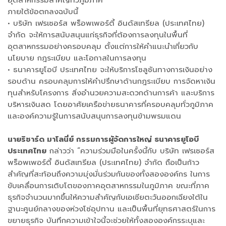
ภายใต้ข้อตกลงฉบับนี้
• บริษัท เฟรเซอร์ส พร็อพเพอร์ตี้ อินดัสเทรียล (ประเทศไทย)
จำกัด จะให้การสนับสนุนแก่ธุรกิจที่ต้องการลงทุนในพื้นที่
อุตสาหกรรมอย่างครอบคลุม ตั้งแต่การให้คำแนะนำเกี่ยวกับ
นโยบาย กฎระเบียบ และโอกาสในการลงทุน
• ธนาคารยูโอบี ประเทศไทย จะให้บริการโซลูชันทางการเงินอย่าง
รอบด้าน ครอบคลุมการให้คำปรึกษาด้านกฎระเบียบ การจัดหาเงิน
ทุนสำหรับโครงการ สิ่งอำนวยความสะดวกด้านการค้า และบริการ
บริหารเงินสด โดยอาศัยเครือข่ายธนาคารที่ครอบคลุมทั่วภูมิภาค
และองค์ความรู้ในการสนับสนุนการลงทุนข้ามพรมแดน
นายริชาร์ด มาโลนี่ย์ กรรมการผู้จัดการใหญ่ ธนาคารยูโอบี
ประเทศไทย
กล่าวว่า “ความร่วมมือในครั้งนี้กับ บริษัท เฟรเซอร์ส
พร็อพเพอร์ตี้ อินดัสเทรียล (ประเทศไทย) จำกัด ถือเป็นก้าว
สำคัญที่สะท้อนถึงความมุ่งมั่นร่วมกันของทั้งสององค์กร ในการ
ขับเคลื่อนการเติบโตของภาคอุตสาหกรรมในภูมิภาค ขณะที่ภาค
ธุรกิจจำนวนมากขึ้นให้ความสำคัญกับเอเชียตะวันออกเฉียงใต้ใน
ฐานะศูนย์กลางของห่วงโซ่อุปทาน และเป็นพื้นที่ยุทธศาสตร์ในการ
ขยายธุรกิจ บันทึกความเข้าใจนี้จะช่วยให้ทั้งสององค์กรระบุและ