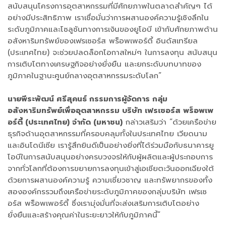
สนับสนุนโครงการอุตสาหกรรมที่มีศักยภาพในตลาดสำคัญๆ ได้
อย่างมีประสิทธิภาพ เราเชื่อมั่นว่าการผสานองค์ความรู้เชิงลึกใน
ระดับภูมิภาคและโซลูชันทางการเงินของยูโอบี เข้ากับศักยภาพด้าน
อสังหาริมทรัพย์ของเฟรเซอร์ส พร็อพเพอร์ตี้ อินดัสเทรียล
(ประเทศไทย) จะช่วยปลดล็อกโอกาสใหม่ๆ ในการลงทุน สนับสนุน
การเติบโตทางเศรษฐกิจอย่างยั่งยืน และยกระดับบทบาทของ
ภูมิภาคในฐานะศูนย์กลางอุตสาหกรรมระดับโลก”
นายพีระพัฒน์ ศรีสุคนธ์ กรรมการผู้จัดการ กลุ่ม
อสังหาริมทรัพย์เพื่ออุตสาหกรรม บริษัท เฟรเซอร์ส พร็อพเพ
อร์ตี้ (ประเทศไทย) จำกัด (มหาชน)
กล่าวเสริมว่า “ด้วยเครือข่าย
ธุรกิจด้านอุตสาหกรรมที่ครอบคลุมทั้งในประเทศไทย เวียดนาม
และอินโดนีเซีย เรารู้สึกยินดีเป็นอย่างยิ่งที่ได้ร่วมมือกับธนาคารยู
โอบีในการสนับสนุนอย่างครบวงจรให้กับผู้ผลิตและผู้ประกอบการ
จากทั่วโลกที่ต้องการขยายการลงทุนเข้าสู่เอเชียตะวันออกเฉียงใต้
ด้วยการผสานองค์ความรู้ ความเชี่ยวชาญ และทรัพยากรของทั้ง
สององค์กรรวมถึงเครือข่ายระดับภูมิภาคของกลุ่มบริษัท เฟรเซ
อร์ส พร็อพเพอร์ตี้ ซึ่งเรามุ่งมั่นที่จะส่งเสริมการเติบโตอย่าง
ยั่งยืนและสร้างคุณค่าในระยะยาวให้กับภูมิภาคนี้”