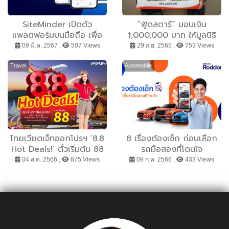
SiteMinder เปิดตัว
“ฟู้ดสตาร์” มอบเงิน
แพลตฟอร์มบนมือถือ เพื่อ
1,000,000 บาท ให้มูลนิธิ
การจัดการรายได้ที่ยืดหยุ่น
เทพสิริ ร่วมใจสานฝันสมทบ
09 มี.ค. 2567 ,
507 Views
29 ก.ย. 2565 ,
753 Views
ให้กับโรงแรมในประเทศไทย
ทุนจัดสร้างโรงพยาบาลเทพ
สิริ
Travel
Automobile
ไทยเวียตเจ็ทออกโปรฯ ‘8.8
8 เรื่องต้องเช็ก ก่อนเลือก
Hot Deals!’ ตั๋วเริ่มต้น 88
รถมือสองที่โดนใจ
บาท
04 ส.ค. 2566 ,
675 Views
09 ก.ค. 2566 ,
433 Views