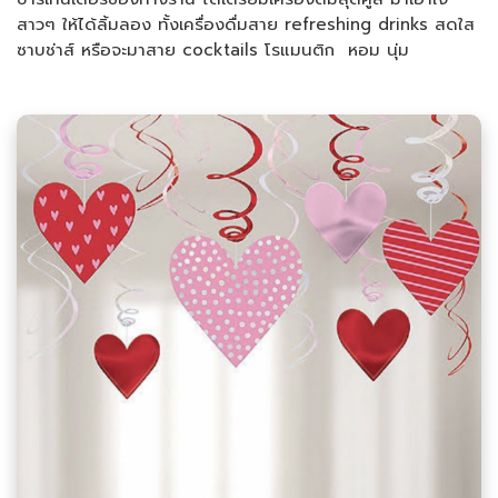
สาวๆ ให้ได้ลิ้มลอง ทั้งเครื่องดื่มสาย refreshing drinks สดใส
ซาบช่าส์ หรือจะมาสาย cocktails โรแมนติก หอม นุ่ม