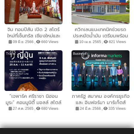
จิม ทอมป์สัน เปิด 2 สโตร์
ควิกเลนแนะเทคนิคช่วยรถ
ใหม่ที่เซ็นทรัล เชียงใหม่และ
ประหยัดน้ำมัน เตรียมพร้อม
เซ็นทรัล พัทยา เดินหน้า
เดินทางรับหยุดยาว
09 มิ.ย. 2566 ,
660 Views
10 เม.ย. 2565 ,
821 Views
ขยายฐานลูกค้า-จับกลุ่มนัก
ท่องเที่ยว
Travel
Business
“เจพาร์ค ศรีราชา นิฮอน
ภาครัฐ สมาคม องค์กรธุรกิจ
มูระ” คอมมูนิตี้ มอลล์ สไตล์
และ อินฟอร์มา มาร์เก็ตส์
ญี่ปุ่น ชวนมาฟินเหมือนบินไป
ประกาศความร่วมมือ
27 ส.ค. 2565 ,
680 Views
24 มี.ค. 2568 ,
335 Views
ญี่ปุ่นกับเทศกาลฤดูร้อน 25
สนับสนุน การจัดงานแสดง
ส.ค.-11.ก.ย.นี้
สินค้ากลุ่มอุตสาหกรรม
สำคัญ เชื่อมธุรกิจไทย-