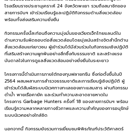
โรงเรียนราชประชานุเคราะห์ 24 จังหวัดพะเยา รวมถึงสมาชิกของ
สายการบินฯ เข้าร่วมเรียนรู้และปฏิบัติกิจกรรมด้านสิ่งแวดล้อม
พร้อมทั้งส่งเสริมความยั่งยืน
กิจกรรมครั้งนี้สะท้อนถึงความมุ่งมั่นของเวียตเจ็ทไทยแลนด์ใน
ด้านความรับผิดชอบต่อสิ่งแวดล้อมโดยมุ่งเน้นสร้างจิตสำนึกด้าน
สิ่งแวดล้อมแก่เยาวชน ผู้เข้าร่วมได้มีส่วนร่วมในกิจกรรมเชิงปฏิบัติ
ที่เสริมสร้างความผูกพันอย่างลึกซึ้งกับธรรมชาติ และสร้างแรง
บันดาลใจในการดูแลสิ่งแวดล้อมอย่างยั่งยืนในระยะยาว
โครงการนี้ดำเนินการภายใต้กองทุนฟลายกรีน ซึ่งก่อตั้งขึ้นในปี
2564 ผสมผสานการสำรวจธรรมชาติและการเรียนรู้เชิงปฏิบัติ ผู้
เข้าร่วมได้สัมผัสระบบนิเวศทางทะเลของเกาะแสมสาร ผ่านกิจกรรม
ดำน้ำ พายเรือคายัค และร่วมทำความสะอาดชายหาดใน
โครงการ Garbage Hunters ครั้งที่ 18 ของสายการบินฯ พร้อม
เรียนรู้ความหลากหลายทางชีวภาพและความสำคัญของการอนุรักษ์
ระบบนิเวศอย่างใกล้ชิด
นอกจากนี้ กิจกรรมยังรวมการเยี่ยมชมพิพิธภัณฑ์ประวัติศาสตร์