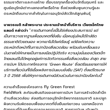
ธรรมชาติเกาะและทะเลไทย เรือบรรทุกเครื่องบินจักรีนฤเบศร์ และ
ศูนย์อนุรักษ์เต่าทะเลกองทัพเรือไทย ซึ่งช่วยเพิ่มพูนความรู้และ
ตระหนักถึงบทบาทสำคัญในการอนุรักษ์สัตว์ใกล้สูญพันธุ์
นายวรเนติ หล้าพระบาง ประธานเจ้าหน้าที่บริหาร เวียตเจ็ทไทย
แลนด์ กล่าวว่า
“
การเดินทางครั้งนี้ไม่ใช่เพียงประสบการณ์ แต่
เป็นการวางรากฐานเพื่ออนาคตที่ยั่งยืน เมื่อคนรุ่นใหม่ได้ใกล้ชิด
ธรรมชาติด้วยตนเอง พวกเขาไม่ได้แค่เรียนรู้ แต่ยังเกิดความ
ตระหนักถึงหน้าที่ในการปกป้องสิ่งแวดล้อม พร้อมขับเคลื่อนแรง
บันดาลใจให้กลายเป็นการลงมือปฏิบัติจริง ความมุ่งมั่นของเวียตเจ็ท
ไทยแลนด์ไม่ได้หยุดอยู่แค่การจัดกิจกรรมเพื่อสิ่งแวดล้อม ล่าสุด สาย
การบินฯ ได้ประกาศโครงการ ‘Green Route’ ซึ่งเตรียมขยายการให้
บริการเที่ยวบินที่ใช้เชื้อเพลิงการบินแบบยั่งยืน (SAF) ตั้งแต่ไตรมาส
3 ปี 2568 เพื่อให้ทุกการเดินทางมีส่วนร่วมในการปกป้องโลกใบนี้
”
ความสำเร็จของโครงการ Fly Green Forest
FieldWork สะท้อนพันธกิจของสายการบินฯ ในการสร้างจิตสำนึก
ด้านสิ่งแวดล้อม ส่งเสริมการอนุรักษ์ทรัพยากรธรรมชาติ และปลูก
ฝังความรับผิดชอบเพื่ออนาคตที่ยั่งยืนแก่เยาวชน นอกเหนือจาก
กิจกรรมที่ขับเคลื่อนการดูแลธรรมชาติ สายการบินฯ เดินหน้า