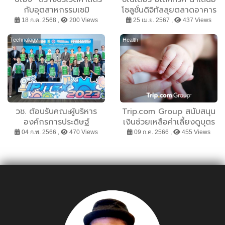
กับอุตสาหกรรมเซมิ
โซลูชั่นดิจิทัลลุยตลาดอาคาร
คอนดักเตอร์ ส่ง “ไนโตรเจน
อัจฉริยะเพื่อความยั่งยืน
18 ก.ค. 2568 ,
200 Views
25 เม.ย. 2567 ,
437 Views
คาร์บอนต่ำ” ให้ “อนาล็อก ดี
ไวเซส” หนุนเป้าหมาย Net
Technology
Health
Zero
วช. ต้อนรับคณะผู้บริหาร
Trip.com Group สนับสนุน
องค์กรการประดิษฐ์
เงินช่วยเหลือค่าเลี้ยงดูบุตร
นานาชาติ ที่นำผลงานสิ่ง
สำหรับพนักงานใน
04 ก.พ. 2566 ,
470 Views
09 ก.ค. 2566 ,
455 Views
ประดิษฐ์และนักประดิษฐ์
ประเทศไทยและทั่วโลก มูลค่า
นานาชาติ เข้าร่วมงาน
กว่า 1 พันล้านหยวน
Bangkok International
(ประมาณ 5 พันล้านบาท)
Intellectual Property
Invention and
Technology Exposition
:2023 IPITEx ในระหว่าง
งาน“วันนักประดิษฐ์” ประจำปี