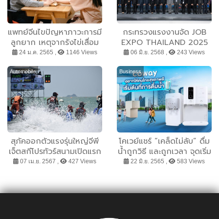
แพทย์จีนไขปัญหาภาวะการมี
กระทรวงแรงงานจัด JOB
ลูกยาก เหตุจากรังไข่เสื่อม
EXPO THAILAND 2025
ก่อนวัยอันควร
24 ม.ค. 2565 ,
1146 Views
06 มิ.ย. 2568 ,
243 Views
Automobile
Business
สุภัคออกตัวแรงรุ่นใหญ่จีพี
โคเวย์แชร์ “เคล็ดไม่ลับ” ดื่ม
เจ็ตสกีโปรทัวร์สนามเปิดแรก
น้ำถูกวิธี และถูกเวลา จุดเริ่ม
หัวหิน
ต้นของสุขภาพที่ดี
07 เม.ย. 2567 ,
427 Views
22 มิ.ย. 2565 ,
583 Views