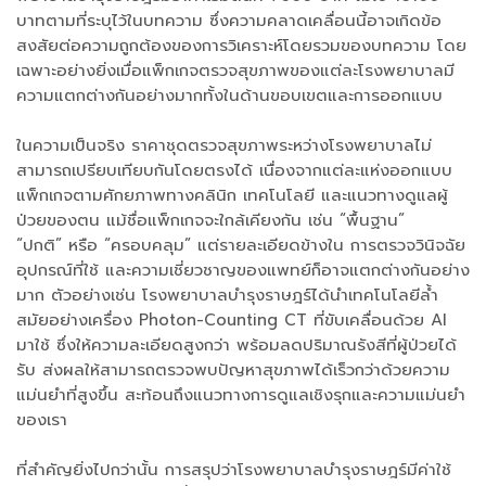
บาทตามที่ระบุไว้ในบทความ ซึ่งความคลาดเคลื่อนนี้อาจเกิดข้อ
สงสัยต่อความถูกต้องของการวิเคราะห์โดยรวมของบทความ โดย
เฉพาะอย่างยิ่งเมื่อแพ็กเกจตรวจสุขภาพของแต่ละโรงพยาบาลมี
ความแตกต่างกันอย่างมากทั้งในด้านขอบเขตและการออกแบบ
ในความเป็นจริง ราคาชุดตรวจสุขภาพระหว่างโรงพยาบาลไม่
สามารถเปรียบเทียบกันโดยตรงได้ เนื่องจากแต่ละแห่งออกแบบ
แพ็กเกจตามศักยภาพทางคลินิก เทคโนโลยี และแนวทางดูแลผู้
ป่วยของตน แม้ชื่อแพ็กเกจจะใกล้เคียงกัน เช่น “พื้นฐาน”
“ปกติ” หรือ “ครอบคลุม” แต่รายละเอียดข้างใน การตรวจวินิจฉัย
อุปกรณ์ที่ใช้ และความเชี่ยวชาญของแพทย์ก็อาจแตกต่างกันอย่าง
มาก ตัวอย่างเช่น โรงพยาบาลบำรุงราษฎร์ได้นำเทคโนโลยีล้ำ
สมัยอย่างเครื่อง Photon-Counting CT ที่ขับเคลื่อนด้วย AI
มาใช้ ซึ่งให้ความละเอียดสูงกว่า พร้อมลดปริมาณรังสีที่ผู้ป่วยได้
รับ ส่งผลให้สามารถตรวจพบปัญหาสุขภาพได้เร็วกว่าด้วยความ
แม่นยำที่สูงขึ้น สะท้อนถึงแนวทางการดูแลเชิงรุกและความแม่นยำ
ของเรา
ที่สำคัญยิ่งไปกว่านั้น การสรุปว่าโรงพยาบาลบำรุงราษฎร์มีค่าใช้