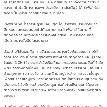
ภูมิรัฐศาสตร์ และแนวโน้มใหม่ ๆ อยู่เสมอ รวมถึงความก้าวหน้า
ของเทคโนโลยีทางการแพทย์และปัญญาประดิษฐ์ (AI) เพื่อให้เรา
ยังคงเป็นผู้นำในทางสุขภาพในระดับโลก
โรงพยาบาลบำรุงราษฎร์ไม่เคยหยุดนิ่ง เราพร้อมปรับตัวอย่าง
ยืดหยุ่นและตอบสนองได้ทันสถานการณ์ เพื่อคว้าโอกาสที่
สอดคล้องกับความต้องการของผู้ป่วยและเป้าหมายด้านการ
เติบโตอย่างยั่งยืนในระยะยาว
ตัวอย่างที่ชัดเจนคือ การมีส่วนร่วมอย่างแข็งขันของเราภายใต้
กรอบความร่วมมือด้านสุขภาพระหว่างไทย-ซาอุดีอาระเบีย (Thai-
Saudi CCHI) โดยเราได้เล็งเห็นศักยภาพของความร่วมมือที่กำลัง
พัฒนาอย่างต่อเนื่องนี้ และได้รับเชิญให้เข้าร่วมบรรยายในสัมมนา
ด้านสุขภาพ ณ กรุงริยาด ขณะนี้ เราอยู่ระหว่างการเจรจาขั้นสูง
เพื่อให้บริการแก่ผู้ป่วยชาวซาอุดีอาระเบียที่มีสิทธิประกันสุขภาพ ซึ่ง
เป็นความริเริ่มที่คาดว่าจะสนับสนุนการเติบโตเชิงกลยุทธ์ในระยะ
ยาวของเรา พร้อมทั้งช่วยเพิ่มความหลากหลายให้กับแหล่งรายได้
ของเรา
ท้ายที่สุด แม้ว่าเราจะยินดีรับฟังความสนใจจากสาธารณชนและเปิด