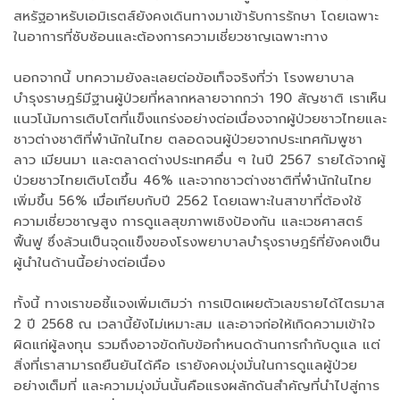
สหรัฐอาหรับเอมิเรตส์ยังคงเดินทางมาเข้ารับการรักษา โดยเฉพาะ
ในอาการที่ซับซ้อนและต้องการความเชี่ยวชาญเฉพาะทาง
นอกจากนี้ บทความยังละเลยต่อข้อเท็จจริงที่ว่า โรงพยาบาล
บำรุงราษฎร์มีฐานผู้ป่วยที่หลากหลายจากกว่า 190 สัญชาติ เราเห็น
แนวโน้มการเติบโตที่แข็งแกร่งอย่างต่อเนื่องจากผู้ป่วยชาวไทยและ
ชาวต่างชาติที่พำนักในไทย ตลอดจนผู้ป่วยจากประเทศกัมพูชา
ลาว เมียนมา และตลาดต่างประเทศอื่น ๆ ในปี 2567 รายได้จากผู้
ป่วยชาวไทยเติบโตขึ้น 46% และจากชาวต่างชาติที่พำนักในไทย
เพิ่มขึ้น 56% เมื่อเทียบกับปี 2562 โดยเฉพาะในสาขาที่ต้องใช้
ความเชี่ยวชาญสูง การดูแลสุขภาพเชิงป้องกัน และเวชศาสตร์
ฟื้นฟู ซึ่งล้วนเป็นจุดแข็งของโรงพยาบาลบำรุงราษฎร์ที่ยังคงเป็น
ผู้นำในด้านนี้อย่างต่อเนื่อง
ทั้งนี้ ทางเราขอชี้แจงเพิ่มเติมว่า การเปิดเผยตัวเลขรายได้ไตรมาส
2 ปี 2568 ณ เวลานี้ยังไม่เหมาะสม และอาจก่อให้เกิดความเข้าใจ
ผิดแก่ผู้ลงทุน รวมถึงอาจขัดกับข้อกำหนดด้านการกำกับดูแล แต่
สิ่งที่เราสามารถยืนยันได้คือ เรายังคงมุ่งมั่นในการดูแลผู้ป่วย
อย่างเต็มที่ และความมุ่งมั่นนั้นคือแรงผลักดันสำคัญที่นำไปสู่การ