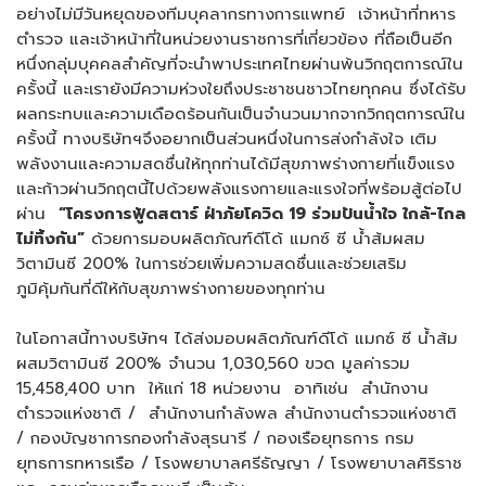
อย่างไม่มีวันหยุดของทีมบุคลากรทางการแพทย์ เจ้าหน้าที่ทหาร
ตำรวจ และเจ้าหน้าที่ในหน่วยงานราชการที่เกี่ยวข้อง ที่ถือเป็นอีก
หนึ่งกลุ่มบุคคลสำคัญที่จะนำพาประเทศไทยผ่านพ้นวิกฤตการณ์ใน
ครั้งนี้ และเรายังมีความห่วงใยถึงประชาชนชาวไทยทุกคน ซึ่งได้รับ
ผลกระทบและความเดือดร้อนกันเป็นจำนวนมากจากวิกฤตการณ์ใน
ครั้งนี้ ทางบริษัทฯจึงอยากเป็นส่วนหนึ่งในการส่งกำลังใจ เติม
พลังงานและความสดชื่นให้ทุกท่านได้มีสุขภาพร่างกายที่แข็งแรง
และก้าวผ่านวิกฤตนี้ไปด้วยพลังแรงกายและแรงใจที่พร้อมสู้ต่อไป
ผ่าน
“โครงการฟู้ดสตาร์ ฝ่าภัยโควิด 19 ร่วมปันน้ำใจ ใกล้-ไกล
ไม่ทิ้งกัน”
ด้วยการมอบผลิตภัณฑ์ดีโด้ แมกซ์ ซี น้ำส้มผสม
วิตามินซี 200% ในการช่วยเพิ่มความสดชื่นและช่วยเสริม
ภูมิคุ้มกันที่ดีให้กับสุขภาพร่างกายของทุกท่าน
ในโอกาสนี้ทางบริษัทฯ ได้ส่งมอบผลิตภัณฑ์ดีโด้ แมกซ์ ซี น้ำส้ม
ผสมวิตามินซี 200% จำนวน 1,030,560 ขวด มูลค่ารวม
15,458,400 บาท ให้แก่ 18 หน่วยงาน อาทิเช่น สำนักงาน
ตำรวจแห่งชาติ / สำนักงานกำลังพล สำนักงานตำรวจแห่งชาติ
/ กองบัญชาการกองกำลังสุรนารี / กองเรือยุทธการ กรม
ยุทธการทหารเรือ / โรงพยาบาลศรีธัญญา / โรงพยาบาลศิริราช