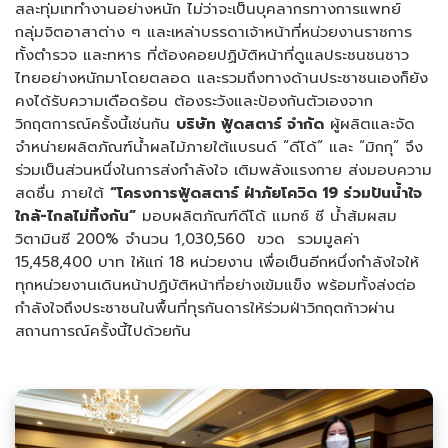
สละทุ่มเททำงานอย่างหนัก ไม่ว่าจะเป็นบุคลากรทางการแพทย์
กลุ่มจิตอาสาต่าง ๆ และเหล่าบรรดาเจ้าหน้าที่หน่วยงานราชการ
ทั้งตำรวจ และทหาร ที่ต้องคอยปฏิบัติหน้าที่ดูแลประชนชนชาว
ไทยอย่างหนักมาโดยตลอด และรวมถึงทางด้านประชาชนเองก็ยัง
คงได้รับความเดือดร้อน ต้องระวังและป้องกันตัวเองจาก
วิกฤตการณ์ครั้งนี้เช่นกัน
บริษัท ฟู้ดสตาร์ จำกัด
ผู้ผลิตและจัด
จำหน่ายผลิตภัณฑ์น้ำผลไม้ภายใต้แบรนด์ “ดีโด้” และ “มิกกุ” จึง
ร่วมเป็นส่วนหนึ่งในการส่งกำลังใจ เติมพลังแรงกาย ส่งมอบความ
สดชื่น ภายใต้
“โครงการฟู้ดสตาร์ ฝ่าภัยโควิด 19 ร่วมปันน้ำใจ
ใกล้-ไกลไม่ทิ้งกัน”
มอบผลิตภัณฑ์ดีโด้ แมกซ์ ซี น้ำส้มผสม
วิตามินซี 200% จำนวน 1,030,560 ขวด รวมมูลค่า
15,458,400 บาท ให้แก่ 18 หน่วยงาน เพื่อเป็นอีกหนึ่งกำลังใจให้
ทุกหน่วยงานเดินหน้าปฏิบัติหน้าที่อย่างเข้มแข็ง พร้อมทั้งส่งต่อ
กำลังใจถึงประชาชนในพื้นที่ทุรกันดารให้ร่วมฝ่าวิกฤตก้าวผ่าน
สถานการณ์ครั้งนี้ไปด้วยกัน