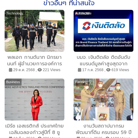
ข่าวอื่นๆ ที่น่าสนใจ
Technology
Automobile
พลเอก กานต์นาท นิกรยา
บมจ. เงินติดล้อ ติดอันดับ
นนท์ ผู้อำนวยการองค์การ
แบรนด์มูลค่าสูงสุดจาก
สงเคราะห์ทหารผ่านศึก
Brand Finance Thailand
29 ต.ค. 2568 ,
221 Views
17 ก.ค. 2568 ,
619 Views
พร้อมคณะ เยี่ยมเยียน มอบ
50 ตอกย้ำการเป็นผู้นำด้าน
สิ่งของบำรุงขวัญให้แก่ทหาร
การให้บริการทางการเงินที่
Business
Farming
ณ ฐานปฏิบัติการช่องอาน
เข้าถึงง่าย เป็นธรรมและ
ม้า อำเภอน้ำยืน จังหวัด
โปร่งใส
อุบลราชธานี
เมิร์ซ เอสเธติกส์ ประเทศไทย
งานวันสถาปนากรม
เฉลิมฉลองก้าวสู่ปีที่ 8 ชู
พัฒนาที่ดิน ครบรอบ 59 ปี