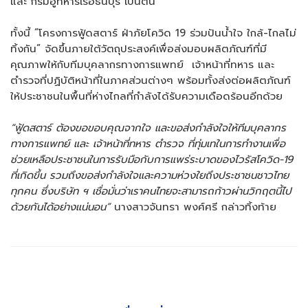
และ กรมอู่ทหารเรือธนบุรี เป็นต้น
ทั้งนี้ “โครงการฟู้ดสตาร์ ฝ่าภัยโควิด 19 ร่วมปันน้ำใจ ใกล้-ไกลไม่
ทิ้งกัน” จัดขึ้นภายใต้วัตถุประสงค์เพื่อส่งมอบผลิตภัณฑ์ที่มี
คุณภาพให้กับทีมบุคลากรทางการแพทย์ เจ้าหน้าที่ทหาร และ
ตำรวจที่ปฏิบัติหน้าที่ในภาคส่วนต่างๆ พร้อมทั้งส่งต่อผลิตภัณฑ์
ให้ประชาชนในพื้นที่ห่างไกลที่กำลังได้รับความเดือดร้อนอีกด้วย
“ฟู้ดสตาร์ ต้องขอขอบคุณจากใจ และขอส่งกำลังใจให้ทีมบุคลากร
ทางการแพทย์ และ เจ้าหน้าที่ทหาร ตำรวจ ที่ทุ่มเทในการทำงานเพื่อ
ช่วยเหลือประชาชนในการรับมือกับการแพร่ระบาดของไวรัสโควิด-19
ที่เกิดขึ้น รวมถึงขอส่งกำลังใจและความห่วงใยถึงประชาชนชาวไทย
ทุกคน ซึ่งบริษัท ฯ เชื่อมั่นว่าเราคนไทยจะสามารถก้าวผ่านวิกฤตนี้ไป
ด้วยกันได้อย่างแน่นอน”
นางสาวจันทรา พงศ์ศรี กล่าวทิ้งท้าย