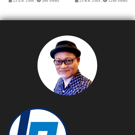
กลยุทธ์รับเทรนด์ผู้บริโภคยุค
“ทีมดี ดินดี 59 ปี กรม
13 มี.ค. 2566 ,
386 Views
23 พ.ค. 2565 ,
1198 Views
ใหม่ มุ่งสู่เป้าสามพันล้านใน 5
พัฒนาที่ดิน”
ปี