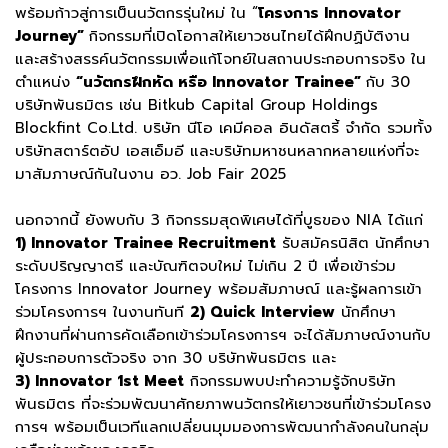
พร้อมก้าวสู่การเป็นนวัตกรรุ่นใหม่ ใน “
โครงการ Innovator
Journey”
กิจกรรมที่เปิดโอกาสให้เยาวชนไทยได้ฝึกปฏิบัติงาน
และสร้างสรรค์นวัตกรรมเพื่อแก้โจทย์ในสถานประกอบการจริง ใน
ตำแหน่ง
“นวัตกรฝึกหัด หรือ Innovator Trainee”
กับ 30
บริษัทพันธมิตร เช่น Bitkub Capital Group Holdings
Blockfint Co.Ltd. บริษัท นีโอ เคมีคอล อินดัสตรี้ จํากัด รวมทั้ง
บริษัทสตาร์ตอัป เอสเอ็มอี และบริษัทมหาชนหลากหลายแห่งที่จะ
มาสัมภาษณ์กันในงาน อว. Job Fair 2025
นอกจากนี้ ยังพบกับ 3 กิจกรรมสุดพิเศษได้ที่บูธของ NIA ได้แก่
1) Innovator Trainee Recruitment
รับสมัครนิสิต นักศึกษา
ระดับปริญญาตรี และบัณฑิตจบใหม่ ไม่เกิน 2 ปี เพื่อเข้าร่วม
โครงการ Innovator Journey พร้อมสัมภาษณ์ และรู้ผลการเข้า
ร่วมโครงการฯ ในงานทันที
2) Quick Interview
นักศึกษา
ฝึกงานที่ผ่านการคัดเลือกเข้าร่วมโครงการฯ จะได้สัมภาษณ์งานกับ
ผู้ประกอบการตัวจริง จาก 30 บริษัทพันธมิตร และ
3) Innovator 1st Meet
กิจกรรมพบปะทำความรู้จักบริษัท
พันธมิตร ที่จะร่วมพัฒนาศักยภาพนวัตกรให้เยาวชนที่เข้าร่วมโครง
การฯ พร้อมเป็นเวทีแลกเปลี่ยนมุมมองการพัฒนากำลังคนในกลุ่ม