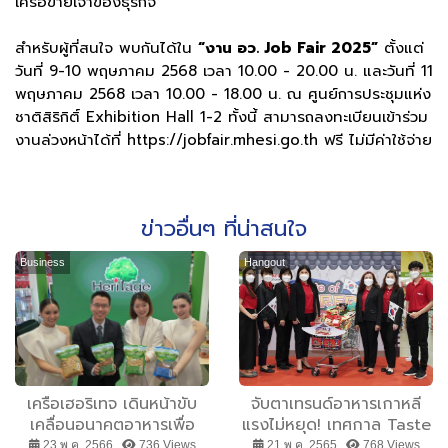
เครือข่ายเจ้าของธุรกิจ
สำหรับผู้ที่สนใจ พบกันได้ใน
“งาน อว. Job Fair 2025”
ตั้งแต่
วันที่ 9-10 พฤษภาคม 2568 เวลา 10.00 - 20.00 น. และวันที่ 11
พฤษภาคม 2568 เวลา 10.00 - 18.00 น. ณ ศูนย์การประชุมแห่ง
ชาติสิริกิติ์ Exhibition Hall 1-2 ทั้งนี้ สามารถลงทะเบียนเข้าร่วม
งานล่วงหน้าได้ที่ https://jobfair.mhesi.go.th ฟรี ไม่มีค่าใช้จ่าย
ข่าวอื่นๆ ที่น่าสนใจ
Business
Hangout
เครือเฮอริเทจ เดินหน้าขับ
จับตาเทรนด์อาหารเกาหลี
เคลื่อนอนาคตอาหารเพื่อ
แรงไม่หยุด! เทศกาล Taste
สุขภาพ ในทุกมิติ เหนือทุก
of Korea ที่แม็คโครทุกสาขา
23 พ.ค. 2566 ,
736 Views
21 พ.ค. 2565 ,
768 Views