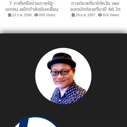
7 ภาคีเครือข่ายภาครัฐ-
การท่องเที่ยวไต้หวัน เผย
เอกชน ผนึกกำลังขับเคลื่อน
ยอดนักท่องเที่ยวปี 66 โต
โครงการ “Gen ยัง Active
ทะลุ 6 ล้านรายตามเป้า เดิน
13 ก.ค. 2566 ,
689 Views
29 ม.ค. 2567 ,
624 Views
50+” ส่งเสริมให้คนไทยเข้าสู่
หน้าเร่งเครื่องกระตุ้นการ
สังคมผู้สูงวัยอย่างมี
ท่องเที่ยวในงาน “เที่ยวไทย
คุณภาพ
ไปทั่วโลก” ครั้งที่ 29 พร้อม
ชวน แบรนด์แอมบาสเดอร์
ร่วมเซอร์ไพรส์ หวังดันยอด
หลั่งไหลต่อเนื่องรับต้นปี 67