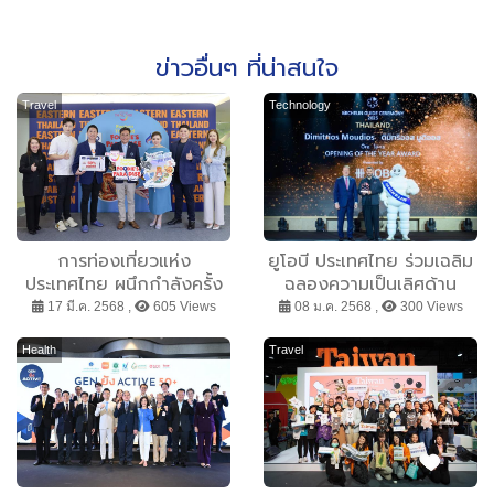
ข่าวอื่นๆ ที่น่าสนใจ
Travel
Technology
การท่องเที่ยวแห่ง
ยูโอบี ประเทศไทย ร่วมเฉลิม
ประเทศไทย ผนึกกำลังครั้ง
ฉลองความเป็นเลิศด้าน
แรก! กับ ทีเอ็มบีธนชาต หรือ
อาหาร ในงานประกาศผล
17 มี.ค. 2568 ,
605 Views
08 ม.ค. 2568 ,
300 Views
ทีทีบี พร้อมบางกอกแอร์
รางวัลมิชลิน ไกด์ 2025
เวย์ส เปิดตัว โครงการ
Health
Travel
Eastern Thailand
Foodie’s Paradise “เที่ยว
มันส์วันธรรมดา”