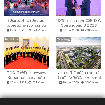
ไปรษณีย์ไทยแปลงโฉม
“SYS” คว้ารางวัล CSR-DIW
ไปรษณีย์กลางบางรักจัด
Continuous ปี 2023
งาน “โพสต์ติเวิร์ส” บิ๊กอีเว้
สะท้อนความมุ่งมั่นพัฒนา
07 พ.ย. 2566 ,
544 Views
16 ก.ย. 2566 ,
490 Views
นท์ส่งท้ายปี ผุดฟิกเกอร์ป็อป
สังคมสู่ความยั่งยืน
คัลเจอร์ – ร้านดัง –
Technology
Technology
แสตมป์ระดับโลก – แกเลอรี่
ชวนเที่ยวพร้อมกัน 27 พ.ย.
– 3 ธ.ค. 66
TOA จัดพิธีถวายพระพร
อารยะ ดิ อีสเทิร์น เกตเวย์
ชัยมงคลพระบาทสมเด็จ
เปิดตัว ‘ARAYA Industrial
พระเจ้าอยู่หัว เนื่องในโอกาส
and Logistics Hub’ เติม
25 ก.ค. 2567 ,
511 Views
20 ก.พ. 2569 ,
169 Views
พระราชพิธีมหามงคลเฉลิม
เต็มระบบนิเวศอุตสาหกรรม
พระชนมพรรษา 6 รอบ 28
และเทคโนโลยี ยกระดับสู่ฮับ
กรกฎาคม 2567
ซัพพลายเชนแห่งภูมิภาค