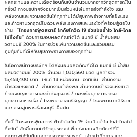
ผลกระทบและความเดือดร้อนกันเป็นจำนวนมากจากวิกฤตการณ์ใน
ครั้งนี้ ทางบริษัทฯจึงอยากเป็นส่วนหนึ่งในการส่งกำลังใจ เติม
พลังงานและความสดชื่นให้ทุกท่านได้มีสุขภาพร่างกายที่แข็งแรง
และก้าวผ่านวิกฤตนี้ไปด้วยพลังแรงกายและแรงใจที่พร้อมสู้ต่อไป
ผ่าน
“โครงการฟู้ดสตาร์ ฝ่าภัยโควิด 19 ร่วมปันน้ำใจ ใกล้-ไกล
ไม่ทิ้งกัน”
ด้วยการมอบผลิตภัณฑ์ดีโด้ แมกซ์ ซี น้ำส้มผสม
วิตามินซี 200% ในการช่วยเพิ่มความสดชื่นและช่วยเสริม
ภูมิคุ้มกันที่ดีให้กับสุขภาพร่างกายของทุกท่าน
ในโอกาสนี้ทางบริษัทฯ ได้ส่งมอบผลิตภัณฑ์ดีโด้ แมกซ์ ซี น้ำส้ม
ผสมวิตามินซี 200% จำนวน 1,030,560 ขวด มูลค่ารวม
15,458,400 บาท ให้แก่ 18 หน่วยงาน อาทิเช่น สำนักงาน
ตำรวจแห่งชาติ / สำนักงานกำลังพล สำนักงานตำรวจแห่งชาติ
/ กองบัญชาการกองกำลังสุรนารี / กองเรือยุทธการ กรม
ยุทธการทหารเรือ / โรงพยาบาลศรีธัญญา / โรงพยาบาลศิริราช
และ กรมอู่ทหารเรือธนบุรี เป็นต้น
ทั้งนี้ “โครงการฟู้ดสตาร์ ฝ่าภัยโควิด 19 ร่วมปันน้ำใจ ใกล้-ไกลไม่
ทิ้งกัน” จัดขึ้นภายใต้วัตถุประสงค์เพื่อส่งมอบผลิตภัณฑ์ที่มี
คุณภาพให้กับทีมบุคลากรทางการแพทย์ เจ้าหน้าที่ทหาร และ