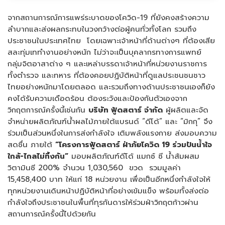
จากสถานการณ์การแพร่ระบาดของโควิด-19 ที่ยังคงสร้างความ
ลำบากและส่งผลกระทบในวงกว้างต่อผู้คนทั่วทั้งโลก รวมถึง
ประชาชนในประเทศไทย โดยเฉพาะเจ้าหน้าที่ด้านต่างๆ ที่ต้องเสีย
สละทุ่มเททำงานอย่างหนัก ไม่ว่าจะเป็นบุคลากรทางการแพทย์
กลุ่มจิตอาสาต่าง ๆ และเหล่าบรรดาเจ้าหน้าที่หน่วยงานราชการ
ทั้งตำรวจ และทหาร ที่ต้องคอยปฏิบัติหน้าที่ดูแลประชนชนชาว
ไทยอย่างหนักมาโดยตลอด และรวมถึงทางด้านประชาชนเองก็ยัง
คงได้รับความเดือดร้อน ต้องระวังและป้องกันตัวเองจาก
วิกฤตการณ์ครั้งนี้เช่นกัน
บริษัท ฟู้ดสตาร์ จำกัด
ผู้ผลิตและจัด
จำหน่ายผลิตภัณฑ์น้ำผลไม้ภายใต้แบรนด์ “ดีโด้” และ “มิกกุ” จึง
ร่วมเป็นส่วนหนึ่งในการส่งกำลังใจ เติมพลังแรงกาย ส่งมอบความ
สดชื่น ภายใต้
“โครงการฟู้ดสตาร์ ฝ่าภัยโควิด 19 ร่วมปันน้ำใจ
ใกล้-ไกลไม่ทิ้งกัน”
มอบผลิตภัณฑ์ดีโด้ แมกซ์ ซี น้ำส้มผสม
วิตามินซี 200% จำนวน 1,030,560 ขวด รวมมูลค่า
15,458,400 บาท ให้แก่ 18 หน่วยงาน เพื่อเป็นอีกหนึ่งกำลังใจให้
ทุกหน่วยงานเดินหน้าปฏิบัติหน้าที่อย่างเข้มแข็ง พร้อมทั้งส่งต่อ
กำลังใจถึงประชาชนในพื้นที่ทุรกันดารให้ร่วมฝ่าวิกฤตก้าวผ่าน
สถานการณ์ครั้งนี้ไปด้วยกัน