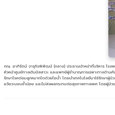
ภญ. อาทิรัตน์ จารุกิจพิพัฒน์ (กลาง) ประธานเจ้าหน้าที่บริหาร โ
หัวหน้าศูนย์ทางเดินปัสสาวะ และแพทย์ผู้ชำนาญการเฉพาะทางด้าน
รักษาโรคต่อมลูกหมากโตด้วยไอน้ำ โดยนำเทคโนโลยีมาใช้รักษาผู้ป่ว
อวัยวะบอบช้ำน้อย และไม่ส่งผลกระทบต่อสุขภาพทางเพศ โดยผู้ป่วยร