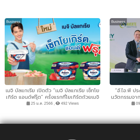
Business
Business
เมจิ บัลแกเรีย เปิดตัว “เมจิ บัลแกเรีย เซ็ทโย
“อี.ไอ.พี ปร
เกิร์ต แอนด์ฟรุ๊ต” ครั้งแรกที่โยเกิร์ตถ้วยเมจิ
นวัตกรรมจากเ
บัลแกเรีย มาพร้อมกับรสผลไม้แบบเลเยอร์ 2
25 ม.ค. 2566 ,
492 Views
09
ชั้น