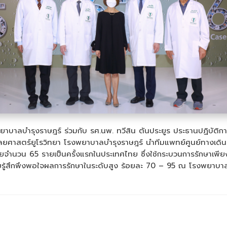
รงพยาบาลบำรุงราษฎร์ ร่วมกับ รศ.นพ. ทวีสิน ตันประยูร ประธานปฏิบั
ศัลยศาสตร์ยูโรวิทยา โรงพยาบาลบำรุงราษฎร์ นำทีมแพทย์ศูนย์ทางเด
ยจำนวน 65 รายเป็นครั้งแรกในประเทศไทย ซึ่งใช้กระบวนการรักษาเพียง
ู้สึกพึงพอใจผลการรักษาในระดับสูง ร้อยละ 70 – 95 ณ โรงพยาบาลบำรุ