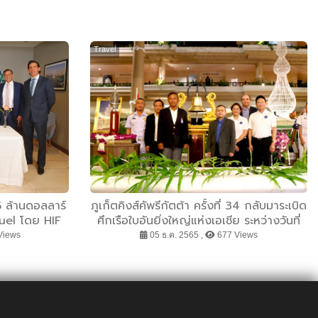
Travel
 ล้านดอลลาร์
ภูเก็ตคิงส์คัพรีกัตต้า ครั้งที่ 34 กลับมาระเบิด
fuel โดย HIF
ศึกเรือใบอันยิ่งใหญ่แห่งเอเชีย ระหว่างวันที่
มั่นพัฒนา
3-10 ธันวาคม 2565 ณ หาดกะตะ จังหวัด
Views
05 ธ.ค. 2565 ,
677 Views
ง eFuels ตาม
ภูเก็ต