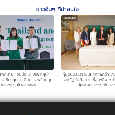
ข่าวอื่นๆ ที่น่าสนใจ
Automobile
ะเทศไทย” จับมือ 3 บริษัทผู้นำ
ทุ่มงบประมาณมหาศาลกว่า 75
อเชีย ผุด 4 กิจการ พร้อมทุน
สหรัฐ ในกิจการเชื้อเพลิง e-
กว่า 80000 ลบ.
Global LLC ปอร์เช่ มุ่ง
 ก.พ. 2566 ,
586 Views
09 เม.ย. 2565 ,
848 
อุตสาหกรรมการผลิตเชื้อเพลิ
พันธกิจองค์กร