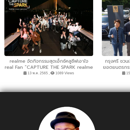
realme จัดกิจกรรมสุดเอ็กซ์คลูซีฟเอาใจ
กรุงศรี ชว
real Fan “CAPTURE THE SPARK realme
ยอดยนตรกรร
9 Fans Gathering” พร้อมชวนสัมผัสประสบ
EV Test Driv
13 พ.ค. 2565 ,
1089 Views
15
การณ์สมาร์ตโฟน realme 9 4G
สำหรับลูกค