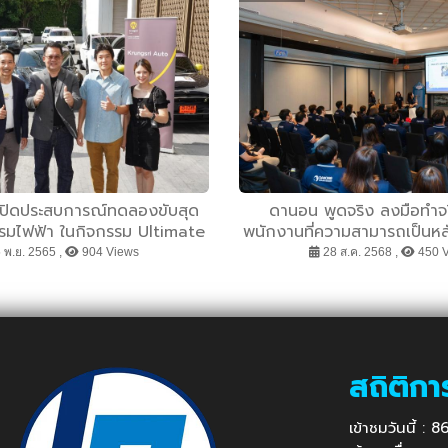
นเปิดประสบการณ์ทดลองขับสุด
ดานอน พูดจริง ลงมือทำจริง
มไฟฟ้า ในกิจกรรม Ultimate
พนักงานที่ความสามารถเป็นหลัก 
e Experience สุดเอ็กซ์คลูซีฟ
พนักงานได้แสดงออกเพื่อเป
 พ.ย. 2565 ,
904 Views
28 ส.ค. 2568 ,
450 
้ากรุงศรี ไพรเวท แบงก์กิ้ง
เวอร์ชันที่ดีที่สุด
สถิติกา
เข้าชมวันนี้ : 