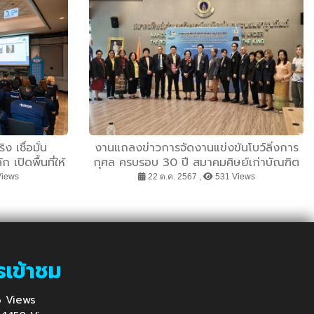
 เชื่อมั่น
งานแถลงข่าวการจัดงานแข่งขันโบว์ลิ่งการ
เปิดพื้นที่ให้
กุศล ครบรอบ 30 ปี สมาคมศิษย์เก่าบัณฑิต
็นตัวเองใน
วิทยาลัย มหาวิทยาลัยมหิดล ชิงถ้วยพระราช
Views
22 ต.ค. 2567 ,
531 Views
ทานฯ
รเข้าชม
86 Views