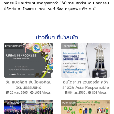
วิเคราะห์ และตัวแทนภาคธุรกิจกว่า 130 ราย เข้าร่วมงาน กิจกรรม
นี้จัดขึ้น ณ โรงแรม เดอะ เซนต์ รีจิส กรุงเทพฯ เร็ว ๆ นี้
ข่าวอื่นๆ ที่น่าสนใจ
Entertainment
Technology
วัน แบงค็อก จับมือหอศิลป
อินโดรามา เวนเจอร์ส คว้า
วัฒนธรรมแห่ง
รางวัล Asia Responsible
กรุงเทพมหานคร จัด
Enterprise Awards 2022
26 พ.ค. 2565 ,
1051 Views
06 ก.ย. 2565 ,
803 Views
นิทรรศการศิลปะร่วมสมัย
“เมืองเปลี่ยนแปลง : วัน
Technology
Automobile
แบงค็อก เอดิชัน” สร้างแรง