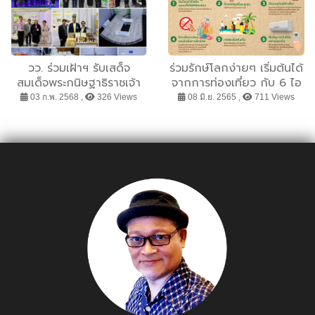
ขับเคลื่อนสู่กรุงเทพฯ ที่
ยั่งยืนในอนาคต
วว. ร่วมเฝ้าฯ รับเสด็จ
ร่วมรักษ์โลกง่ายๆ เริ่มต้นได้
สมเด็จพระกนิษฐาธิราชเจ้า
จากการท่องเที่ยว กับ 6 ไอ
กรมสมเด็จพระเทพรัตนราชสุ
เดียจากแนวคิด “เล็กน้อย
03 ก.พ. 2568 ,
326 Views
08 มิ.ย. 2565 ,
711 Views
ดาฯ สยามบรมราชกุมารี
เปลี่ยนโลกได้”
เนื่องในวันนักประดิษฐ์ พร้อม
โชว์ผลงานนวัตกรรมขับ
เคลื่อนเศรษฐกิจ BCG ด้วย
วทน.