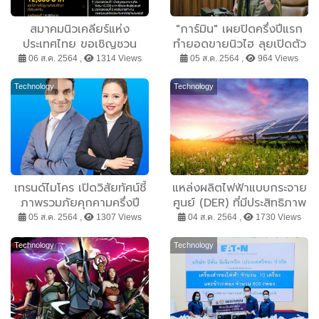
สมาคมนิวเคลียร์แห่ง
"การ์มิน" เผยปิดครึ่งปีแรก
ประเทศไทย ขอเชิญชวน
ทำยอดขายนิวไฮ ลุยเปิดตัว
เยาวชนเข้าร่วมโครงการ
"tactix Delta Solar
06 ส.ค. 2564 ,
1314 Views
05 ส.ค. 2564 ,
964 Views
“นวัตกรนิวเคลียร์รุ่นเยาว์
Edition" สมาร์ทวอทช์ระบบจี
ตะลุยอวกาศ”
พีเอส พร้อมฟีเจอร์สุดล้ำ
Technology
Technology
ประเดิมตลาดครึ่งปีหลัง
เทรนด์ไมโคร เปิดวิสัยทัศน์ชี้
แหล่งผลิตไฟฟ้าแบบกระจาย
ภาพรวมภัยคุกคามครึ่งปี
ศูนย์ (DER) ที่มีประสิทธิภาพ
หลัง พร้อมเปิดตัว Vision
เริ่มต้นจากระบบการจัดการ
05 ส.ค. 2564 ,
1307 Views
04 ส.ค. 2564 ,
1730 Views
One แพลตฟอร์มขั้นสุด
และไมโครกริด
สร้างเกราะป้องกันภัย
Technology
Technology
คุกคามไซเบอร์เชิงรุก