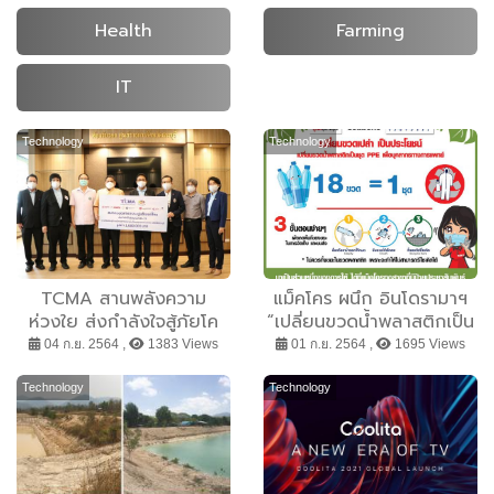
Health
Farming
IT
Technology
Technology
TCMA สานพลังความ
แม็คโคร ผนึก อินโดรามาฯ
ห่วงใย ส่งกำลังใจสู้ภัยโค
“เปลี่ยนขวดน้ำพลาสติกเป็น
วิด-19
ชุด PPE” เพื่อบุคลากรด่าน
04 ก.ย. 2564 ,
1383 Views
01 ก.ย. 2564 ,
1695 Views
หน้า ลดผลกระทบสิ่ง
แวดล้อม พร้อมสู้ภัยโค
Technology
Technology
วิด-19