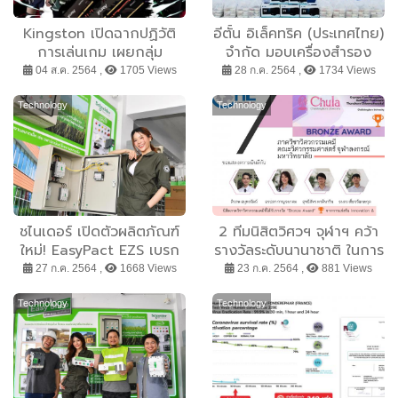
Kingston เปิดฉากปฏิวัติ
อีตั้น อิเล็คทริค (ประเทศไทย)
การเล่นเกม เผยกลุ่ม
จำกัด มอบเครื่องสำรอง
ผลิตภัณฑ์ใหม่ของ
ไฟฟ้าและอาหารกล่องให้กับ
04 ส.ค. 2564 ,
1705 Views
28 ก.ค. 2564 ,
1734 Views
Kingston FURY
บุคลากรทางการแพทย์ ณ
โรงพยาบาลธรรมศาสตร์
Technology
Technology
เฉลิมพระเกียรติ
ชไนเดอร์ เปิดตัวผลิตภัณฑ์
2 ทีมนิสิตวิศวฯ จุฬาฯ คว้า
ใหม่! EasyPact EZS เบรก
รางวัลระดับนานาชาติ ในการ
เกอร์น้องใหม่ ง่ายจนใครๆ ก็
แข่งขัน Innovation &
27 ก.ค. 2564 ,
1668 Views
23 ก.ค. 2564 ,
881 Views
ยกนิ้วให้ ชูโรงง่ายๆ ด้วย
Invention Competition
แบบ 3 โพล 3 เฟรม 3
Technology
Technology
ขนาด 3 ความง่าย