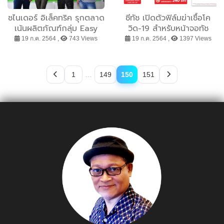
ชไนเดอร์ อิเล็คทริค รุกตลาด
ซีทัช เปิดตัวฟิล์มฆ่าเชื้อโค
เน้นผลิตภัณฑ์กลุ่ม Easy
วิด-19 สำหรับหน้าจอทัช
Series ใช้งานง่าย ราคาเบา
สกรีน พร้อมติดตั้งทั่ว
19 ก.ค. 2564 ,
743 Views
19 ก.ค. 2564 ,
1397 Views
พร้อมจับมือร้านค้า เปิด
ประเทศ
Schneider Easy Shop
นำร่อง ในคอนเซ็ปต์ ง่าย
1
…
149
150
151
ครบ จบที่เดียว