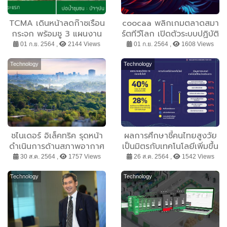
TCMA เดินหน้าลดก๊าซเรือน
coocaa พลิกเกมตลาดสมา
กระจก พร้อมชู 3 แผนงาน
ร์ตทีวีโลก เปิดตัวระบบปฏิบัติ
หลักร่วมขับเคลื่อน
การ New Coolita OS
01 ก.ย. 2564 ,
2144 Views
01 ก.ย. 2564 ,
1608 Views
Technology
Technology
ชไนเดอร์ อิเล็คทริค รุดหน้า
ผลการศึกษาชี้คนไทยสูงวัย
ดำเนินการด้านสภาพอากาศ
เป็นมิตรกับเทคโนโลยีเพิ่มขึ้น
ด้วยบริการลดคาร์บอนใน
ขณะที่คนรุ่นใหม่ยังแคลงใจ
30 ส.ค. 2564 ,
1757 Views
26 ส.ค. 2564 ,
1542 Views
ซัพพลายเชนทั่วโลก
ผลกระทบจากเทคโนโลยี
Technology
Technology