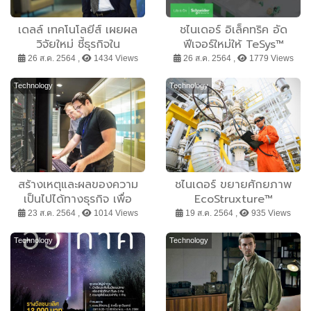
เดลล์ เทคโนโลยีส์ เผยผล
ชไนเดอร์ อิเล็คทริค อัด
วิจัยใหม่ ชี้ธุรกิจใน
ฟีเจอร์ใหม่ให้ TeSys™
ประเทศไทยต้องแบกภาระ
island ระบบการบริหาร
26 ส.ค. 2564 ,
1434 Views
26 ส.ค. 2564 ,
1779 Views
ข้อมูลล้น
จัดการโหลดดิจิทัลล้ำยุค
พร้อมความสามารถในการใช้
Technology
Technology
งานร่วมกับโปรโตคอล
PROFIBUS และ PROFINET
รองรับการทำงานครบถ้วนใน
ยุค 4.0
สร้างเหตุและผลของความ
ชไนเดอร์ ขยายศักยภาพ
เป็นไปได้ทางธุรกิจ เพื่อ
EcoStruxture™
ปรับปรุงดาต้าเซ็นเตอร์ให้ทัน
TriconexTM Safety View
23 ส.ค. 2564 ,
1014 Views
19 ส.ค. 2564 ,
935 Views
สมัย
ยกระดับความปลอดภัย
สูงสุด
Technology
Technology