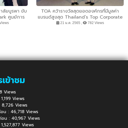
าลัยบูรพา ขับ
TOA คว้ารางวัลสุดยอดองค์กรที่มีมูลค่า
rk ศูนย์การ
แบรนด์สูงสุด Thailand’s Top Corporate
หม่สำหรับ
Brand 2021
Views
21 ม.ค. 2565 ,
782 Views
โนโลยี 5G
รเข้าชม
218 Views
 : 1,199 Views
้ : 8,726 Views
นก่อน : 46,718 Views
นก่อน : 40,967 Views
: 1,527,877 Views