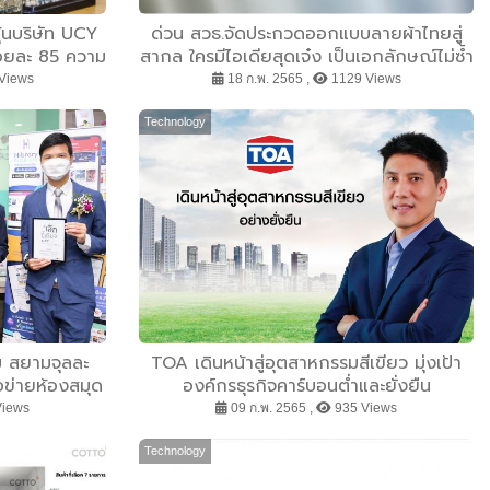
ุ้นบริษัท UCY
ด่วน สวธ.จัดประกวดออกแบบลายผ้าไทยสู่
้อยละ 85 ความ
สากล ใครมีไอเดียสุดเจ๋ง เป็นเอกลักษณ์ไม่ซ้ำ
ซเคิลขวดเครื่อง
ใคร เชิญส่งผลงานเข้าประกวดตั้งแต่บัดนี้
Views
18 ก.พ. 2565 ,
1129 Views
ด้กว่า 1,600
เป็นต้นไป
568
Technology
วม สยามจุลละ
TOA เดินหน้าสู่อุตสาหกรรมสีเขียว มุ่งเป้า
ข่ายห้องสมุด
องค์กรธุรกิจคาร์บอนต่ำและยั่งยืน
สำนักงาน กศน.
Views
09 ก.พ. 2565 ,
935 Views
งการศึกษาเท่า
แดน
Technology