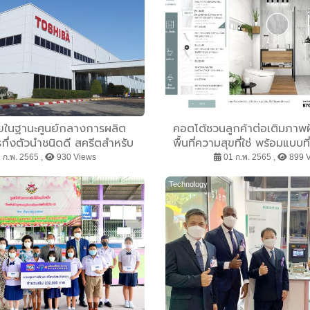
ยในฐานะศูนย์กลางการผลิต
คอตโต้ชวนลูกค้าต่อเติมภาพฝั
กึ่งตัวนำชนิดดี สครีตสำหรับ
พื้นที่ความสุขที่ใช่ พร้อมแบบ
ศตวรรษดิจิทัล
เองเพียงแค่ คลิ๊
 ก.พ. 2565 ,
930 Views
01 ก.พ. 2565 ,
899 
Technology