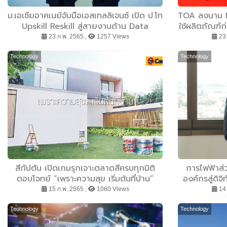
ม.เอเชียอาคเนย์จับมือเอสเทลลิเจนซ์ เปิด ป.โท
TOA ลงนาม M
Upskill Reskill สู่สายงานด้าน Data
ใช้ผลิตภัณฑ์ก
Analytics พร้อมรับ Certificate จาก
23 ก.พ. 2565 ,
1257 Views
23 
Google
Technology
Technology
สีกัปตัน เปิดเกมรุกเจาะตลาดสีครบทุกมิติ
การไฟฟ้าส่
ตอบโจทย์ “เพราะความสุข เริ่มต้นที่บ้าน”
องค์กรสู่ดิจิ
15 ก.พ. 2565 ,
1060 Views
14 
Technology
Technology