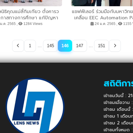
ิธิคุณแม่ลี้กิมเกียว ตั้งคารว
แชฟฟ์เลอร์ ร่วมมือกับมหาวิทย
อกาสทางการศึกษา แก้ปัญหา
เคลื่อน EEC Automation Pa
ความยากจน
เรียนรู้และฝึกอบรมแห่งใ
ม.ค. 2565 ,
1284 Views
24 ม.ค. 2565 ,
1155 
อุตสาหกรรม 4.0 และเทค
1
…
145
146
147
…
151
สถิติกา
เข้าชมวันนี้ : 
เข้าชมเมื่อวาน
เข้าชม เดือนนี
เข้าชม 1 เดือ
เข้าชม 2 เดือ
เข้าชมทั้งหมด 