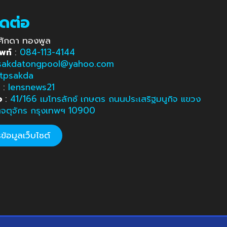
ิดต่อ
ศักดา ทองพูล
พท์
:
084-113-4144
sakdatongpool@yahoo.com
tpsakda
e
:
lensnews21
อ
:
41/166 เมโทรลักซ์ เกษตร ถนนประเสริฐมนูกิจ แขวง
ตจตุจักร กรุงเทพฯ 10900
้อมูลเว็บไซต์