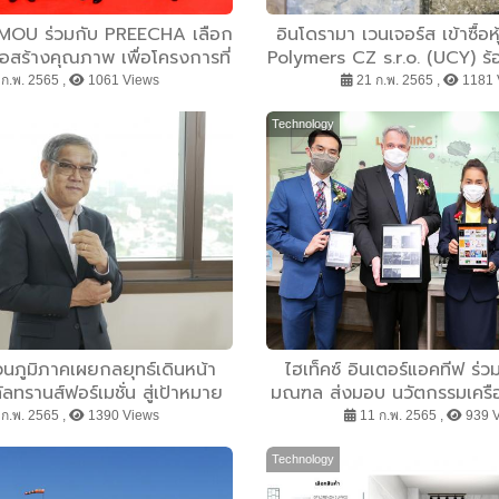
OU ร่วมกับ PREECHA เลือก
อินโดรามา เวนเจอร์ส เข้าซื้อห
่อสร้างคุณภาพ เพื่อโครงการที่
Polymers CZ s.r.o. (UCY) ร
อยู่อาศัย
ร่วมมือครั้งใหม่นี้ จะสามารถรีไ
ก.พ. 2565 ,
1061 Views
21 ก.พ. 2565 ,
1181 
ดื่ม PET ในสาธารณรัฐเช็ก ไ
ล้านขวดภายในปี 2
Technology
วนภูมิภาคเผยกลยุทธ์เดินหน้า
ไฮเท็คซ์ อินเตอร์แอคทีฟ ร่
ทัลทรานส์ฟอร์เมชั่น สู่เป้าหมาย
มณฑล ส่งมอบ นวัตกรรมเครือ
ดิจิทัลยูทิลิตี้
ออนไลน์ ไฮบรารี่ ต้นแบบ แก่
ก.พ. 2565 ,
1390 Views
11 ก.พ. 2565 ,
939 
กระทรวงศึกษาธิการ ช่วยสร้า
เทียมอย่างไร้พรม
Technology