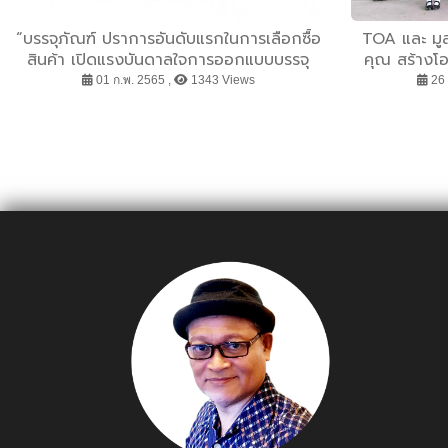
“บรรจุภัณฑ์ ปราการอันดับแรกในการเลือกซื้อ
TOA และ มูลน
สินค้า เปิดแรงบันดาลใจการออกแบบบรรจุ
คุณ สร้างโ
ภัณฑ์ของไลอ้อน การันตีด้วยรางวัลระดับ
01 ก.พ. 2565 ,
1343 Views
26 
โลก”