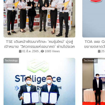
TSE เดินหน้าพัฒนาทักษะ ‘คนรุ่นใหม่’ มุ่งสู่
TOA เผย Q4
เป้าหมาย ‘วิศวกรรมแห่งอนาคต’ ผ่านโปรเจค
ขยายตลาดวัสด
ความร่วมมือกับ ECCO บริษัทชั้นนำด้าน
01 มี.ค. 2565 ,
1085 Views
25 
แฟชั่น รับฟิวเจอร์เทรนด์
Technology
Technology