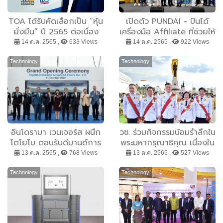
TOA ได้รับคัดเลือกเป็น “หุ้น
เปิดตัว PUNDAI - ปันได้
ยั่งยืน” ปี 2565 ต่อเนื่อง
เครื่องมือ Affiliate ที่ช่วยให้
เป็นปีที่ 3 มุ่งมั่นเติบโตอย่าง
คุณเข้าถึงฐานลูกค้าได้กว้าง
14 ต.ค. 2565 ,
633 Views
14 ต.ค. 2565 ,
922 Views
แข็งแกร่งและยั่งยืน ตาม
และตรงกลุ่มขึ้น เพื่อช่วย
หลักแนวคิด ESG
ธุรกิจของคุณให้เติบโตอย่าง
Technology
Technology
ก้าวกระโดด
อินโดรามา เวนเจอร์ส ผนึก
วช. ร่วมกิจกรรมน้อมรำลึกใน
โตโยโบ ตอบรับดีมานด์การ
พระมหากรุณาธิคุณ เนื่องใน
ใช้ถุงลมนิรภัยที่เติบโตอย่าง
วันคล้ายวันสวรรคต พระบาท
13 ต.ค. 2565 ,
768 Views
13 ต.ค. 2565 ,
527 Views
ต่อเนื่องทั่วโลก
สมเด็จพระบรมชนกาธิเบศร
มหาภูมิพลอดุลยเดชมหาราช
Technology
Technology
บรมนาถบพิตร