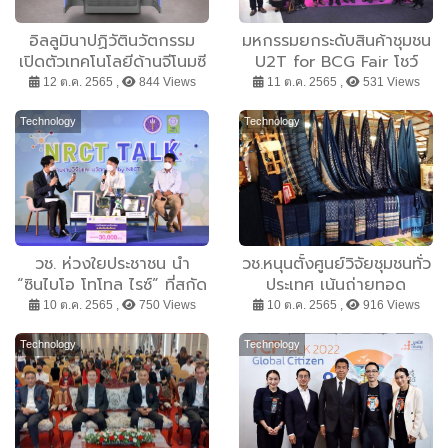
อิลลูมินาปฏิวัตินวัตกรรม
มหกรรมยกระดับสินค้าชุมชน
เปิดตัวเทคโนโลยีด้านจีโนมซี
U2T for BCG Fair โชว์
รี่ย์ใหม่ NovaSeq™ X
ของดี 4 ภูมิภาค ร่วม
12 ต.ค. 2565 ,
844 Views
11 ต.ค. 2565 ,
531 Views
สามารถถอดรหัสพันธุกรรม
1,000 รายการ เปิดตลาด
ได้รวดเร็วและมีประสิทธิภาพ
สินค้าภูมิปัญญาท้องถิ่นใน
Technology
Technology
ยิ่งขึ้น ช่วยยกระดับสุขภาพ
มิติใหม่ กระตุ้นเศรษฐกิจ
มนุษย์
ชุมชน พร้อมสู่สากลสำเร็จ
วช. ห่วงใยประชาชน นำ
วช.หนุนตั้งศูนย์วิจัยชุมชนทั่ว
“ซินไบโอ โทโทล ไรซ์” ที่สกัด
ประเทศ เน้นถ่ายทอด
จากข้าวไทย มาแนะนำบนเวที
เทคโนโลยีที่เหมาะสม โชว์
10 ต.ค. 2565 ,
750 Views
10 ต.ค. 2565 ,
916 Views
NRCT TALK : ผลงาน
ศูนย์วิจัยชุมชนผ้าย้อมคราม
นวัตกรรมสายอุดมศึกษา
สุขภาพ บ้านดอนกอย
Technology
Technology
ครั้งที่ 3
จ.สกลนคร ผลงานทีม มรภ.
สกลนคร ร่วมกับเครือข่าย
วิจัยภาคตะวันออกเฉียง
เหนือ ต่อยอดองค์ความรู้