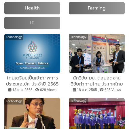
Health
Farming
IT
Technology
Technology
ไทยเตรียมเป็นเจ้าภาพการ
นักวิจัย มข. ต่อยอดงาน
ประชุมเอเปค ประจำปี 2565
วิจัยท้าทายไทย:ประเทศไทย
มุ่งเชื่อมโยงและเสริมพลังให้
ไร้พยาธิใบไม้ตับ พัฒนา
18 ต.ค. 2565 ,
629 Views
18 ต.ค. 2565 ,
625 Views
ภูมิภาคเอเชียแปซิฟิกคว้า
แพลตฟอร์มบนมือถือ
โอกาสใหม่ ๆ
Technology
Technology