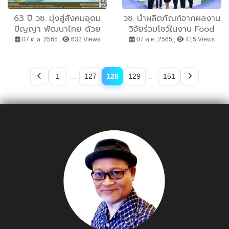
63 ปี วช. มุ่งสู่สังคมอุดม
วช. นำผลิตภัณฑ์จากผลงาน
ปัญญา พัฒนาไทย ด้วย
วิจัยร่วมโชว์ในงาน Food
วิจัยและนวัตกรรม
ingredients Asia 2022
07 ต.ค. 2565 ,
632 Views
07 ต.ค. 2565 ,
415 Views
1
…
127
128
129
…
151