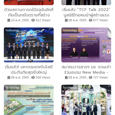
จากปราชญ์ชาวบ้านสู่การยก
ระดับผ้าย้อมครามเชิงสุขภาพ
ด้วยสถานการณ์ปัจจุบันอัคคี
เริ่มแล้ว “TCF Talk 2022”
ภัยเป็นภยันตรายที่สร้าง
มูลนิธิไทยคมนำผู้สร้างแรง
ความสูญเสียต่อชีวิตและ
บันดาลใจขึ้นเวทีถ่ายทอด
10 ต.ค. 2565 ,
912 Views
08 ต.ค. 2565 ,
677 Views
ทรัพย์สินมาอย่างมากมาย
ประสบการณ์หนุนคนไทยก้าว
จากเหตุเพลิงไหม้หลาก
ไปเป็นพลเมืองโลก โดยมี
Technology
Technology
หลายกรณี ที่สามารถเกิดได้
เยาวชนและผู้ที่สนใจเข้าร่วม
ในชีวิตประจำวันบางครั้งอาจ
งานอย่างล้นหลาม
ไม่ทันตั้งตัวและคาดคิดมา
ก่อน เป็นเวลากว่า 3 ปี ที่
สองบริษัทไทยร่วมกันคว้า
แคปซูลดับเพลิง
เริ่มแล้ว! มหกรรมเทคโนโลยี
สมาคมวารสารฯ มธ. ชวนเข้า
ประกันภัยสุดยิ่งใหญ่
ร่วมอบรม New Media -
“Thailand InsurTech Fair
New Gen เรียนรู้การใช้
08 ต.ค. 2565 ,
558 Views
08 ต.ค. 2565 ,
727 Views
2022”
เครื่องมือวิเคราะห์การเปิดรับ
สื่อ ทักษะใหม่ที่ New Gen
Technology
Technology
ต้องมี