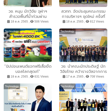
วช. หนุน นักวิจัย จุฬาฯ
สวทท. จัดประชุมคณะกรรม
สำรวจพื้นที่น้ำท่วมผ่าน
การบริหารฯ ชุดใหม่ ครั้งที่
ดาวเทียม ประเมินความเสีย
๑/๒๕๖๕
18 ต.ค. 2565 ,
506 Views
18 ต.ค. 2565 ,
812 Views
หายจากใต้ฝุ่นโนรู บริเวณลุ่ม
น้ำเจ้าพระยา
Technology
Technology
“นิปปอนเพนต์แจกฟรีเสื้อยืด
วช. นำคณะนักประดิษฐ์ นัก
บอลโลกสุดเท่”
วิจัยไทย คว้ารางวัลจากการ
ประกวดสิ่งประดิษฐ์และ
18 ต.ค. 2565 ,
631 Views
17 ต.ค. 2565 ,
708 Views
นวัตกรรมระดับนานาชาติ
จากเวที “Taiwan
Technology
Technology
Innotech Expo 2022”
(TIE 2022) ระหว่างวันที่ 13
- 15 ตุลาคม 2565 ณ เมือง
ไทเป ไต้หวัน