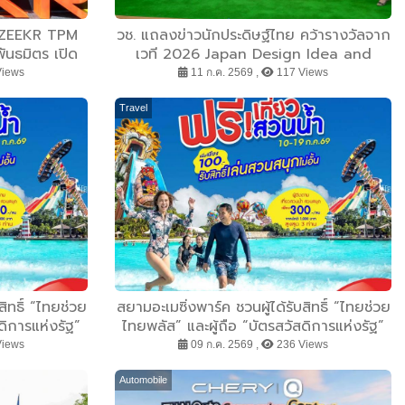
 ZEEKR TPM
วช. แถลงข่าวนักประดิษฐ์ไทย คว้ารางวัลจาก
นธมิตร เปิด
เวที 2026 Japan Design Idea and
ng ยกระดับ
Invention Expo (JDIE 2026) ชูศักยภาพ
Views
11 ก.ค. 2569 ,
117 Views
ทย พร้อมขับ
สิ่งประดิษฐ์นวัตกรรมไทยสู่เวทีนานาชาติ
่อนาคตพลังงาน
Travel
สิทธิ์ “ไทยช่วย
สยามอะเมซิ่งพาร์ค ชวนผู้ได้รับสิทธิ์ “ไทยช่วย
ดิการแห่งรัฐ”
ไทยพลัส” และผู้ถือ “บัตรสวัสดิการแห่งรัฐ”
 เพิ่มเพียง 100
เที่ยวสวนน้ำฟรี 10-19 ก.ค. นี้ เพิ่มเพียง 100
Views
09 ก.ค. 2569 ,
236 Views
นสนุกไม่อั้น
บาท สนุกได้ทั้งสวนน้ำและสวนสนุกไม่อั้น
ตลอดวัน
Automobile