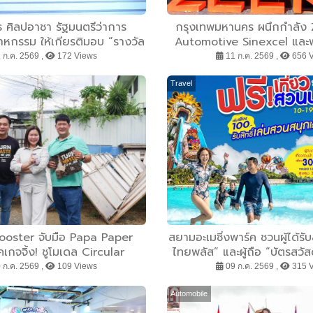
 ศิลปอาชา รัฐมนตรีว่าการ
กรุงเทพมหานคร ผนึกกำลัง
หกรรม ให้เกียรติมอบ “รางวัล
Automotive Sinexcel และพั
ด้านการลดก๊าซเรือนกระจก”
สถานี Ultra-Fast Chargi
 ก.ค. 2569 ,
172 Views
11 ก.ค. 2569 ,
656 
โครงสร้างพื้นฐาน EV ของไ
เคลื่อนความร่วมมือไทย–จีนสู
Travel
สะอาด
oster จับมือ Papa Paper
สยามอะเมซิ่งพาร์ค ชวนผู้ได้รับ
คเกจจิ้ง! ชูโมเดล Circular
ไทยพลัส” และผู้ถือ “บัตรสวัส
ลี่ยน ”กากหัวปลี” เป็นกัน
เที่ยวสวนน้ำฟรี 10-19 ก.ค. นี้
 ก.ค. 2569 ,
109 Views
09 ก.ค. 2569 ,
315 
กระแทกรักษ์โลก
บาท สนุกได้ทั้งสวนน้ำและสว
ตลอดวัน
Automobile