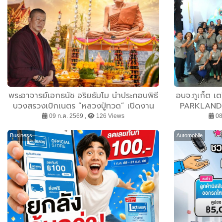
พระอาจารย์เอกธนัช อริยธัมโม นำประกอบพิธี
อบจ.ภูเก็ต 
บวงสรวงเบิกเนตร ”หลวงปู่ทวด” เปิดงาน
PARKLAND 
บุญยิ่งใหญ่ที่ วัดทรัพย์สวรรค์ อ.หนองบัว
เคลื่อนการท่
09 ก.ค. 2569 ,
126 Views
08
จ.นครสวรรค์
เศรษฐกิจ และ
Business
Automobile