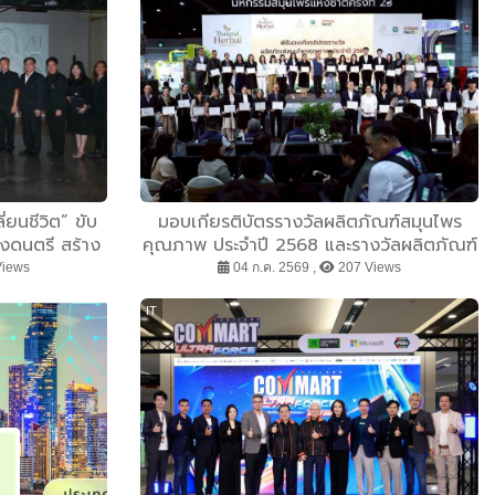
่ยนชีวิต” ขับ
มอบเกียรติบัตรรางวัลผลิตภัณฑ์สมุนไพร
ังดนตรี สร้าง
คุณภาพ ประจำปี 2568 และรางวัลผลิตภัณฑ์
ฒนาที่ยั่งยืน
สมุนไพรคุณภาพ ประจำปี 2569 (Premium
Views
04 ก.ค. 2569 ,
207 Views
Herbal Product)
IT