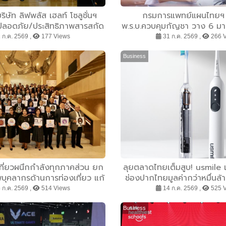
ริษัท ลิฟพลัส เฮลท์ โซลูชั่นฯ
กรมการแพทย์แผนไทยฯ เ
ลอดภัย/ประสิทธิภาพสารสกัด
พ.ร.บ.ควบคุมกัญชา วาง 6 มา
นผลิตภัณฑ์สุขภาพ
ใช้เพื่อการแพทย์และสุขภาพ ค
 ก.ค. 2569 ,
177 Views
31 ก.ค. 2569 ,
266 
เยาวชน ยกระดับการกำกับดู
Business
ที่ยวผนึกกำลังทุกภาคส่วน ยก
ลุยตลาดไทยเต็มสูบ! usmile 
บุคลากรด้านการท่องเที่ยว แก้
ช่องปากไทยมูลค่ากว่าหมื่นล้
าดแคลนแรงงานคุณภาพ พร้อม
ซิสเต็มดูแลช่องปากครบวงจร 
 ก.ค. 2569 ,
514 Views
14 ก.ค. 2569 ,
525 
กรด้านการท่องเที่ยวสู่อนาคต
Care ดูแลฟันด้วยเทคโนโลยีที
Point คนแปรงฟันชา
Business