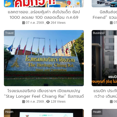
แลคตาซอย...อร่อยคุ้มค่า ส่งโปรเด็ด ช้อป
นิสสันส่ง
1000 ลดเลย 100 ตลอดเดือน ก.ค.69
Friend” ชวนลู
รว
07 ก.ค. 2569 ,
264 Views
07
Travel
Business
โรงแรมเฮอริเทจ เชียงรายฯ เปิดแคมเปญ
แรบบิท ประกั
“Stay Longer Feel Chiang Rai” รับเทรนด์
กว้าง เดินห
ท่องเที่ยวพักยาว–Workation
เปิดแคมเปญ “
06 ก.ค. 2569 ,
128 Views
06
รับฟังผู้บริโ
Health
Health