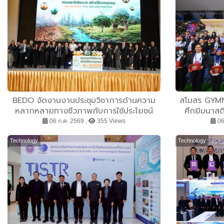
BEDO จัดงานงานประชุมวิชาการด้านความ
สโมสร GYMN
หลากหลายทางชีวภาพกับการใช้ประโยชน์
ศึกยิมนาสติ
อย่างยั่งยืน ชูแนวคิด “Nature Positive”
ความสำเ
06 ก.ค. 2569 ,
355 Views
06
GYMNASTIKA
การแข่งขัน
Technology
Technology
GYMNASTICS