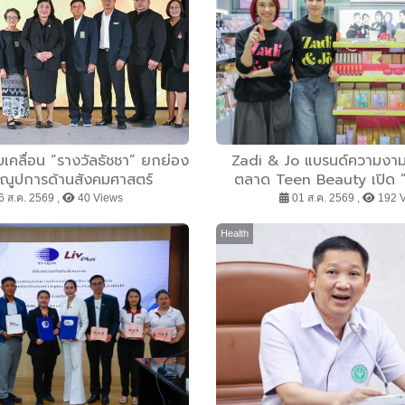
ับเคลื่อน “รางวัลธัชชา” ยกย่อง
Zadi & Jo แบรนด์ความงามว
งคุณูปการด้านสังคมศาสตร์
ตลาด Teen Beauty เปิด 
 และศิลปกรรมศาสตร์ สร้างแรง
Glow Station” ที่ EVEANDB
 ส.ค. 2569 ,
40 Views
01 ส.ค. 2569 ,
192 
ะต่อยอดงานวิจัยสู่การพัฒนา
ขยายช่องทางออฟไ
ประเทศ
Health