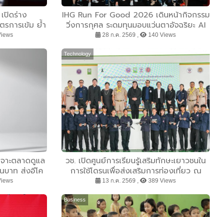
ปิดร่าง
IHG Run For Good 2026 เดินหน้ากิจกรรม
ตรการเข้ม ย้ำ
วิ่งการกุศล ระดมทุนมอบแว่นตาอัจฉริยะ AI
ุ้มครองเด็ก-
สนับสนุนผู้พิการทางสายตาในประเทศไทย
Views
28 ก.ค. 2569 ,
140 Views
แลทั้งระบบ
Technology
เจาะตลาดดูแล
วช. เปิดศูนย์การเรียนรู้เสริมทักษะเยาวชนใน
านบาท ส่งอีโค
การใช้โดรนเพื่อส่งเสริมการท่องเที่ยว ณ
ชู Smart Oral
วิทยาลัยเทคนิคโคกสำโรง จังหวัดลพบุรี
Views
13 ก.ค. 2569 ,
389 Views
่เข้าใจ Pain
วไทย
Business