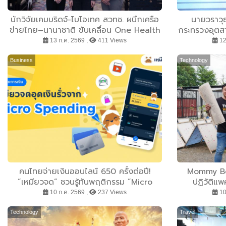
นักวิจัยเคมบริดจ์-ไบโอเทค สวทช. ผนึกเครือ
นายวราวุธ
ข่ายไทย–นานาชาติ ขับเคลื่อน One Health
กระทรวงอุตสา
รับมือโรคไข้หูดับ จากงานวิจัยสู่การป้องกัน
เกียรติยศ
13 ก.ค. 2569 ,
411 Views
12
Business
Technology
คนไทยจ่ายเงินออนไลน์ 650 ครั้งต่อปี!
Mommy Bo
”เหมียวจด” ชวนรู้ทันพฤติกรรม ”Micro
ปฏิวัติแพ
Spending” จ่ายยิบย่อยแต่ถี่ อาจทำเงิน
Economy เป
10 ก.ค. 2569 ,
237 Views
10
หมดไม่รู้ตัว
Technology
Travel