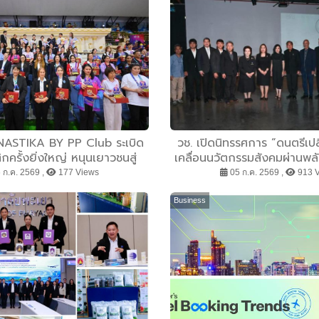
ASTIKA BY PP Club ระเบิด
วช. เปิดนิทรรศการ “ดนตรีเปลี
กครั้งยิ่งใหญ่ หนุนเยาวชนสู่
เคลื่อนนวัตกรรมสังคมผ่านพล
ร็จระดับนานาชาติ ในงาน
เครือข่ายองค์ความรู้สู่การพั
 ก.ค. 2569 ,
177 Views
05 ก.ค. 2569 ,
913 
 BY PP Club ครั้งที่ 9 และ
 4th INTER-CLUB RHYTHMIC
Business
 COMPETITION ณ อาคารนิ
มิบุตร