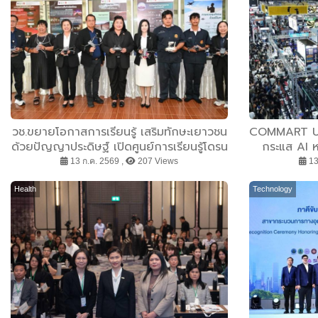
วช.ขยายโอกาสการเรียนรู้ เสริมทักษะเยาวชน
COMMART UL
ด้วยปัญญาประดิษฐ์ เปิดศูนย์การเรียนรู้โดรน
กระแส AI ห
เพื่อการท่องเที่ยว ณ วิทยาลัยการอาชีพ
ค
13 ก.ค. 2569 ,
207 Views
13
โพธิ์ทอง จังหวัดอ่างทอง
Health
Technology