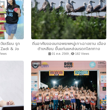
ัยเรียน รุก
ถิ่นอาศัยของนกอพยพหมู่เกาะฉางซาน เมือง
”Zadi & Jo
ต้าเหลียน ขึ้นแท่นแหล่งมรดกโลกทาง
OY เดินหน้า
ธรรมชาติ
Views
01 ส.ค. 2569 ,
182 Views
ลน์
Health