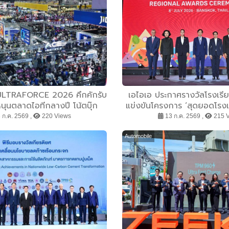
TRAFORCE 2026 คึกคักรับ
เอไอเอ ประกาศรางวัลโรงเรีย
นุนตลาดไอทีกลางปี โน้ตบุ๊ก
แข่งขันโครงการ ‘สุดยอดโรงเ
รองแชมป์ยอดขาย
AIA Healthiest Schools’ ร
 ก.ค. 2569 ,
220 Views
13 ก.ค. 2569 ,
215 
Automobile