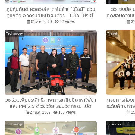
ภูมิคุ้มกันดี ผิวสวยใส ตาไม่ล้า! “บีไชน์” ชวน
วว. จับมือ บ
ดูแลตัวเองครบในหน้าฝนด้วย “ไบโอ โปร ซี”
ทดสอบความป
จัดโปรโมชั่นสุดพิเศษแบบซอง ซื้อ 1 แถม 1
ใ
01 ส.ค. 2569 ,
92 Views
31
เพียง 49 บาท ที่เซเว่น อีเลฟเว่น ถึง 23 ส.ค.
นี้
Technology
Travel
วช.ร่วมเพิ่มประสิทธิภาพการแก้ไขปัญหาไฟป่า
กรมการท่องเ
และ PM 2.5 ด้วยวิจัยและนวัตกรรม เปิด
ระดับศักยภาพ
“ศูนย์ปฏิบัติการโดรนป้องกันไฟป่าดอยตุง”
ปัญหา การข
27 ก.ค. 2569 ,
185 Views
15
ณ โครงการพัฒนาดอยตุง อ.แม่ฟ้าหลวง
พลิกโฉมบุคลา
จ.เชียงราย
Technology
Business