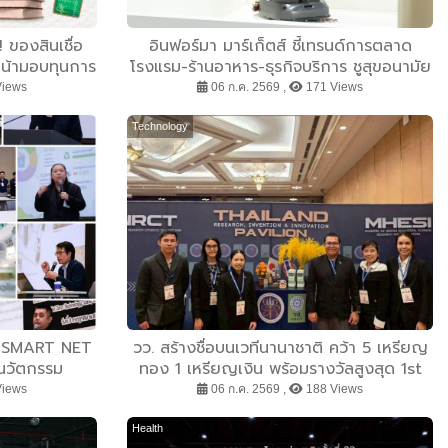
ของสินเชื่อ
อินฟอร์มา มาร์เก็ตส์ ชี้เทรนด์การตลาด
นหน้ามอบทุนการ
โรงแรม-ร้านอาหาร-ธุรกิจบริการ ชูสุขอนามัย
้ชีวิตทั่วไทย
สีเขียว-เทคโนโลยีอัจฉริยะ พลิกหลังบ้านเป็น
Views
06 ก.ค. 2569 ,
171 Views
จุดขายใหม่ เผยงาน Food & Hospitality
Thailand 2026 เตรียมขนทัพโซลูชันด้านสุข
Technology
อนามัยล่าสุดร่วมโชว์
อน ”SMART NET
วว. สร้างชื่อบนเวทีนานาชาติ คว้า 5 เหรียญ
์นวัตกรรม
ทอง 1 เหรียญเงิน พร้อมรางวัลสูงสุด 1st
ยน สู่อนาคตสี
Grand Prize และ NRCT Special Prize
Views
06 ก.ค. 2569 ,
188 Views
จากเวที JDIE 2026 ประเทศญี่ปุ่น
Health