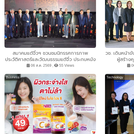
สมาคมแต้จิ๋วฯ ชวนชมนิทรรศการภาพ
วช. เดินหน้าข
ประวัติศาสตร์และวัฒนธรรมแต้จิ๋ว ประกบหนัง
ผู้สร้า
รอบพิเศษ “จดหมายรักถึงอาม่า” ให้ผู้ชมได้น้ำ
มนุษยศาสตร์
06 ส.ค. 2569 ,
55 Views
06
ตามซึมกันทั่งโรง
บันดาลใจแล
Business
Technology