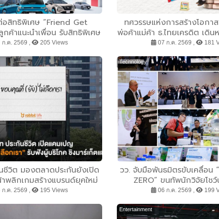
ต่อสิทธิพิเศษ “Friend Get
ทศวรรษแห่งการสร้างโอกาส! 
กค้าแนะนำเพื่อน รับสิทธิพิเศษ
พ่อค้าแม่ค้า ธ.ไทยเครดิต เดิ
มมูลค่า 10000 บาท
ศึกษาครอบครัวผู้ประกอบการสู
 ก.ค. 2569 ,
205 Views
07 ก.ค. 2569 ,
181 
Technology
นชีวิต มองตลาดประกันยังเปิด
วว. จับมือพันธมิตรขับเคลื่
น้าพลิกเกมสร้างแบรนด์ยุคใหม่
ZERO” ขนทัพนักวิจัยโชว
ขอบคุณที่ (ยัง) ไม่เลือกเรา”
เทคโนโลยี และเศรษฐกิจหมุนเวี
 ก.ค. 2569 ,
195 Views
06 ก.ค. 2569 ,
199 
ภค ยกระดับผลิตภัณฑ์ ชิงมาร์เก็ต
เขียวยั่งยืน
แชร์
Entertainment