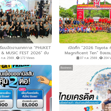
เตรียมจัดงานเทศกาล “PHUKET
เปิดศึก ”2026 Toyota
& MUSIC FEST 2026” ขับ
Magnificent Ten” ชิงแชมป
องเที่ยวเชิงสร้างสรรค์ กระตุ้น
ประจัญบาน นักแข่งไทย–ต่างช
 ก.ค. 2569 ,
172 Views
07 ก.ค. 2569 ,
204 
ยกระดับภาพลักษณ์ภูเก็ตสู่เวที
9–12 กรกฎาคมนี้ ที่ Grand
นานาชาติ
Park จ.กาญจนบุร
Business