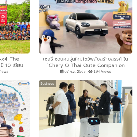
 4x4 The
เชอรี ชวนคนรุ่นใหม่โชว์พลังสร้างสรรค์ ใน
์ 10 เซียน
“Chery Q Thai Qute Companion
าติ พร้อมดวล
Contest” ออกแบบคาแรกเตอร์ไทยสู่เวทีโลก
Views
07 ก.ค. 2569 ,
194 Views
 Prix Motor
ชิงรางวัลรวมกว่า 100000 บาท
ี
Business