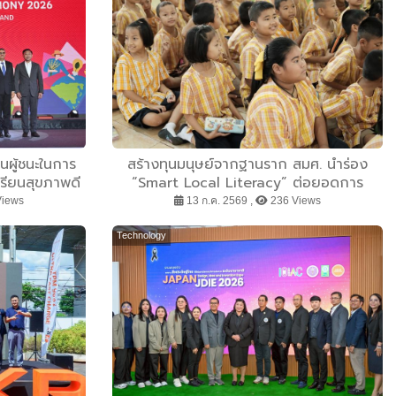
นผู้ชนะในการ
สร้างทุนมนุษย์จากฐานราก สมศ. นำร่อง
รียนสุขภาพดี
“Smart Local Literacy” ต่อยอดการ
ะดับภูมิภาค
ประเมินเพื่อพัฒนา สร้างนวัตกรรมชุมชน
Views
13 ก.ค. 2569 ,
236 Views
เสริม‘ทุนปัญญา’เด็กชายขอบ-ชาติพันธุ์
Technology